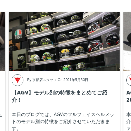
By
京都店スタッフ
On 2021年5月30日
【AGV】モデル別の特徴をまとめてご紹
A
介！
2
点
本日のブログでは、AGVのフルフェイスヘルメッ
本
す
トのモデル別の特徴をご紹介させていただきま
介
覧
す。
ァ