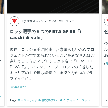
By
京都店スタッフ
On 2021年12月17日
ロッシ選手の６つのPISTA GP RR「i
色
caschi di vale」
今
ル
現在、ロッシ選手に関連した素晴らしいAGVプロ
あ
ジェクトがすすめられていることをみなさんはご
ル
存知でしょうか？
プロジェクト名は
「I CASCHI
(
DI VALE」
。バレンティーノ・ロッシの卓越した
キャリアの中で最も絢爛で、象徴的な6つのグラ
フィックに...
(
記事を読む
)
ウ
Tags:
モーターサイクル
,
限定モデル
,
バレンティーノ・ロッシ
,
Ta