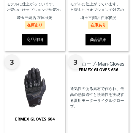
モデルに仕上がっています。胸
モデルに仕上がっています。胸
と背中にはオプションで対応の
と背中にはオプションで対応の
プロテクターを装着することが
プロテクターを装着することが
埼玉三郷店 在庫状況
埼玉三郷店 在庫状況
できます。また、防水の内ポケ
できます。また、防水の内ポケ
在庫あり
在庫あり
ット、EN17092クラスA認証、パ
ット、EN17092クラスA認証、パ
ンツと接続可能なファスナーを
ンツと接続可能なファスナーを
備えています。
備えています。
商品詳細
商品詳細
3
3
ERMEX GLOVES 636
通気性のある素材で作られ、最
高の熱快適性と快適性を実現す
る夏用モーターサイクルグロー
ブ。
ERMEX GLOVES 604