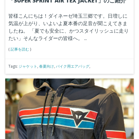
「SUPER SPRINT AIR TEX JACKET」のご紹介
皆様こんにちは！ダイネーゼ埼玉三郷です。日増しに
気温が上がり、いよいよ夏本番の足音が聞こえてきま
したね。
「夏でも安全に、かつスタイリッシュに走り
たい」そんなライダーの皆様へ。
...
(
記事を読む
)
Tags:
ジャケット
,
春夏向け
,
バイク用エアバッグ
,