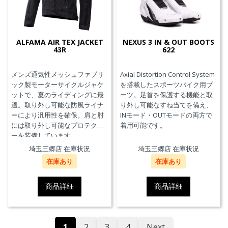
ALFAMA AIR TEX JACKET
NEXUS 3 IN & OUT BOOTS
43R
622
メンズ通気性メッシュファブリ
Axial Distortion Control System
ック製モーターサイクルジャケ
を搭載したスポーツバイク用ブ
ットで、夏のライディングに最
ーツ。足首を保護する機能と取
適。取り外し可能な防風ライナ
り外し可能なすね当てを備え、
ーにより汎用性を確保。肩と肘
INモード・OUTモードの両方で
には取り外し可能なプロテクタ
着用可能です。
ーを装備しています。
埼玉三郷店 在庫状況
埼玉三郷店 在庫状況
在庫あり
在庫あり
商品詳細
商品詳細
1
2
3
4
Next