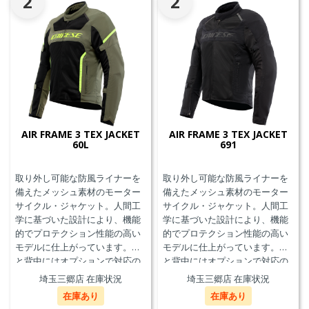
2
2
AIR FRAME 3 TEX JACKET
AIR FRAME 3 TEX JACKET
60L
691
取り外し可能な防風ライナーを
取り外し可能な防風ライナーを
備えたメッシュ素材のモーター
備えたメッシュ素材のモーター
サイクル・ジャケット。人間工
サイクル・ジャケット。人間工
学に基づいた設計により、機能
学に基づいた設計により、機能
的でプロテクション性能の高い
的でプロテクション性能の高い
モデルに仕上がっています。胸
モデルに仕上がっています。胸
と背中にはオプションで対応の
と背中にはオプションで対応の
プロテクターを装着することが
プロテクターを装着することが
埼玉三郷店 在庫状況
埼玉三郷店 在庫状況
できます。また、防水の内ポケ
できます。また、防水の内ポケ
在庫あり
在庫あり
ット、EN17092クラスA認証、パ
ット、EN17092クラスA認証、パ