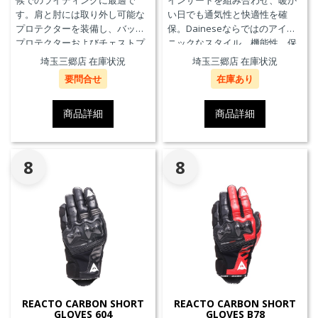
候でのライディングに最適で
インサートを組み合わせ、暖か
す。肩と肘には取り外し可能な
い日でも通気性と快適性を確
プロテクターを装備し、バック
保。Daineseならではのアイコ
プロテクターおよびチェストプ
ニックなスタイル、機能性、保
ロテクターにも対応していま
護性能を兼ね備え、郊外でのツ
埼玉三郷店 在庫状況
埼玉三郷店 在庫状況
す。
ーリングや都市での通勤に最適
要問合せ
在庫あり
です。
商品詳細
商品詳細
8
8
REACTO CARBON SHORT
REACTO CARBON SHORT
GLOVES 604
GLOVES B78