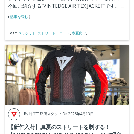
今回ご紹介する"VINTEDGE AIR TEX JACKET"です。
...
(
記事を読む
)
Tags:
ジャケット
,
ストリート・ロード
,
春夏向け
,
By
埼玉三郷店スタッフ
On 2026年4月13日
【新作入荷】真夏のストリートを制する！