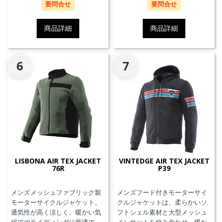
要問合せ
要問合せ
商品詳細
商品詳細
6
7
LISBONA AIR TEX JACKET
VINTEDGE AIR TEX JACKET
76R
P39
メンズメッシュファブリック製
メンズフード付きモーターサイ
モーターサイクルジャケット。
クルジャケットは、柔らかいソ
通気性が高く涼しく、暖かい気
フトシェル素材と大型メッシュ