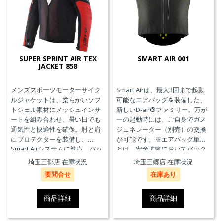
SUPER SPRINT AIR TEX
SMART AIR 001
JACKET 858
メンズスポーツモーターサイク
Smart Airは、最大3回まで起動
ルジャケットは、柔らかいソフ
可能なエアバッグを装備した、
トシェル素材にメッシュインサ
新しいD-air®ファミリー。万が
ートを組み合わせ、暑い日でも
一の起動時には、ご自身でガス
通気性と快適性を確保。肘と肩
ジェネレーター（別売）の交換
にプロテクターを装備し、
が可能です。※エアバッグ単体
Smart Airシステムに対応。バッ
とは、安全試験においてバック
クプロテクターおよびチェスト
プロテクターとの併用を必要と
埼玉三郷店 在庫状況
埼玉三郷店 在庫状況
プロテクターにも対応していま
せず、エアバッグことを指しま
要問合せ
在庫あり
す。
す。
商品詳細
商品詳細