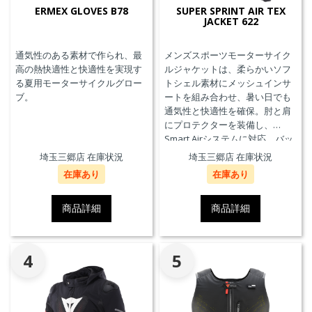
ERMEX GLOVES B78
SUPER SPRINT AIR TEX
JACKET 622
通気性のある素材で作られ、最
メンズスポーツモーターサイク
高の熱快適性と快適性を実現す
ルジャケットは、柔らかいソフ
る夏用モーターサイクルグロー
トシェル素材にメッシュインサ
ブ。
ートを組み合わせ、暑い日でも
通気性と快適性を確保。肘と肩
にプロテクターを装備し、
Smart Airシステムに対応。バッ
クプロテクターおよびチェスト
埼玉三郷店 在庫状況
埼玉三郷店 在庫状況
プロテクターにも対応していま
在庫あり
在庫あり
す。
商品詳細
商品詳細
4
5