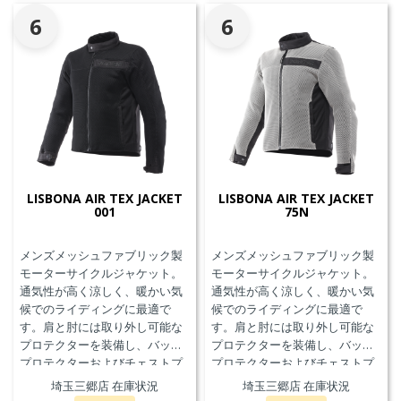
6
6
LISBONA AIR TEX JACKET
LISBONA AIR TEX JACKET
001
75N
メンズメッシュファブリック製
メンズメッシュファブリック製
モーターサイクルジャケット。
モーターサイクルジャケット。
通気性が高く涼しく、暖かい気
通気性が高く涼しく、暖かい気
候でのライディングに最適で
候でのライディングに最適で
す。肩と肘には取り外し可能な
す。肩と肘には取り外し可能な
プロテクターを装備し、バック
プロテクターを装備し、バック
プロテクターおよびチェストプ
プロテクターおよびチェストプ
ロテクターにも対応していま
ロテクターにも対応していま
埼玉三郷店 在庫状況
埼玉三郷店 在庫状況
す。
す。