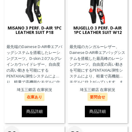
MISANO 3 PERF. D-AIR 1PC
MUGELLO 3 PERF. D-AIR
LEATHER SUIT P18
1PC LEATHER SUIT W12
最先端のDainese D-AIR®エアバ
最先端のカンガルーレザー、
ッグシステムを搭載したレーシ
Dainese D-AIR®エアバッグシス
ングスーツ。D-skin 2.0フルグレ
テムを搭載した最高峰のレーシ
インカウハイドレザー、自由度
ングスーツ。自由度の高い動き
の高い動きを可能にする
を可能にするPENTAXIAL弾性シ
PENTAXIAL弾性システムによ
ステムにより、軽量で高機能な
り、軽量で高機能なモデルに仕
モデルに仕上がっています。ま
上がっています。また、エアバ
た、エアバッグ本体が最大3回の
埼玉三郷店 在庫状況
埼玉三郷店 在庫状況
ッグ本体が最大3回の起爆まで繰
起爆まで繰り返し利用可能な
在庫あり
要問合せ
り返し利用可能なTriple-
Triple-Activation D-air®Racing
Activation D-air®Racing エアバ
エアバッグを搭載しています。
ッグを搭載しています。※別途
※別途ジェネレーター(ガス発生
商品詳細
商品詳細
ジェネレーター(ガス発生器本体)
器本体)の交換が必要です。MFJ
の交換が必要です。
公認モデル。