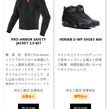
PRO-ARMOR SAFETY
HERIAN D-WP SHOES 604
JACKET 2.0 631
胸、肩、肘、背中にPro-Armor
マイクロファイバーのアッパー
ソフトプロテクターを装備した
と防水メンブレンを備えた快適
メッシュ素材を使用したセーフ
で軽量、保護性能の高いモータ
ティジャケットです。モーター
ーサイクルシューズ。
サイクルジャケットとして、ま
たはあらゆるジャケットの中に
着用するプロテクターとしても
使用することができます。
埼玉三郷店 在庫状況
埼玉三郷店 在庫状況
在庫あり
要問合せ
商品詳細
商品詳細