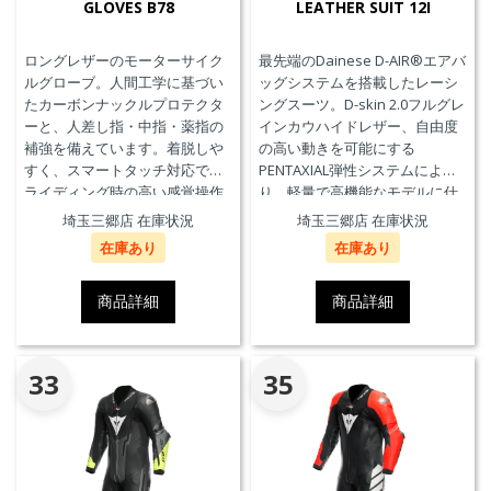
GLOVES B78
LEATHER SUIT 12I
ロングレザーのモーターサイク
最先端のDainese D-AIR®エアバ
ルグローブ。人間工学に基づい
ッグシステムを搭載したレーシ
たカーボンナックルプロテクタ
ングスーツ。D-skin 2.0フルグレ
ーと、人差し指・中指・薬指の
インカウハイドレザー、自由度
補強を備えています。着脱しや
の高い動きを可能にする
すく、スマートタッチ対応で、
PENTAXIAL弾性システムによ
ライディング時の高い感覚操作
り、軽量で高機能なモデルに仕
性と抜群の快適性を実現。
上がっています。また、エアバ
埼玉三郷店 在庫状況
埼玉三郷店 在庫状況
ッグ本体が最大3回の起爆まで繰
在庫あり
在庫あり
り返し利用可能なTriple-
Activation D-air®Racing エアバ
ッグを搭載しています。※別途
商品詳細
商品詳細
ジェネレーター(ガス発生器本体)
の交換が必要です。
33
35