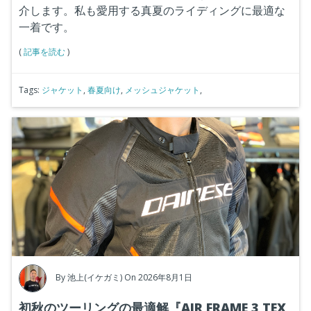
介します。私も愛用する真夏のライディングに最適な
一着です。
(
記事を読む
)
Tags:
ジャケット
,
春夏向け
,
メッシュジャケット
,
By
池上(イケガミ)
On 2026年8月1日
初秋のツーリングの最適解『AIR FRAME 3 TEX