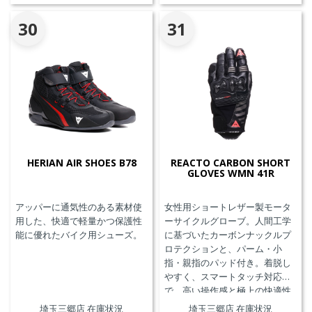
30
31
HERIAN AIR SHOES B78
REACTO CARBON SHORT
GLOVES WMN 41R
アッパーに通気性のある素材使
女性用ショートレザー製モータ
用した、快適で軽量かつ保護性
ーサイクルグローブ。人間工学
能に優れたバイク用シューズ。
に基づいたカーボンナックルプ
ロテクションと、パーム・小
指・親指のパッド付き。着脱し
やすく、スマートタッチ対応
で、高い操作感と極上の快適性
を実現。
埼玉三郷店 在庫状況
埼玉三郷店 在庫状況