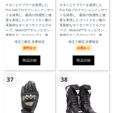
チタンとケブラーを使用した
チタンとケブラーを使用した
Pro-Tekプロテクションインサー
Pro-Tekプロテクションインサー
トを採用し、最高の快適性と感
トを採用し、最高の快適性と感
度を実現したゴートスキン製の
度を実現したゴートスキン製の
革新的なモーターサイクルグロ
革新的なモーターサイクルグロ
ーブ。MotoGP™チャンピオンが
ーブ。MotoGP™チャンピオンが
着用するこのグローブは、素
着用するこのグローブは、素
材、快適性、プロテクションに
材、快適性、プロテクションに
埼玉三郷店 在庫状況
埼玉三郷店 在庫状況
おいて、優れたパフォーマンス
おいて、優れたパフォーマンス
要問合せ
在庫あり
のためにダイネーゼテクノロジ
のためにダイネーゼテクノロジ
ーの真髄を表現しています。
ーの真髄を表現しています。
商品詳細
商品詳細
37
38