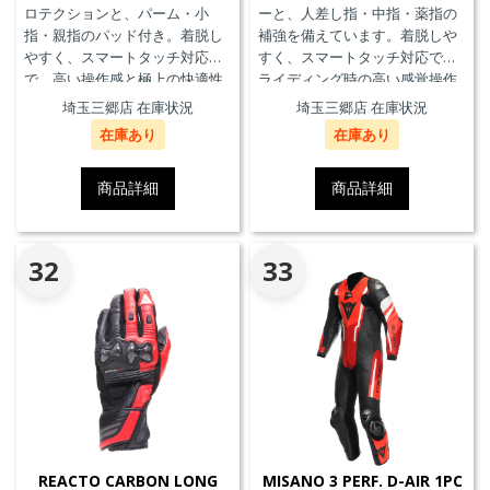
ロテクションと、パーム・小
ーと、人差し指・中指・薬指の
指・親指のパッド付き。着脱し
補強を備えています。着脱しや
やすく、スマートタッチ対応
すく、スマートタッチ対応で、
で、高い操作感と極上の快適性
ライディング時の高い感覚操作
を実現。
性と抜群の快適性を実現。
埼玉三郷店 在庫状況
埼玉三郷店 在庫状況
在庫あり
在庫あり
商品詳細
商品詳細
32
33
REACTO CARBON LONG
MISANO 3 PERF. D-AIR 1PC