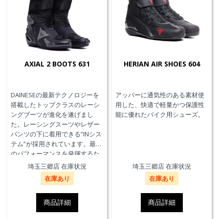
AXIAL 2 BOOTS 631
HERIAN AIR SHOES 604
DAINESEの最新テクノロジーを
アッパーに通気性のある素材使
搭載したトップクラスのレーシ
用した、快適で軽量かつ保護性
ングブーツが進化を遂げまし
能に優れたバイク用シューズ。
た。レーシングスーツやレザー
パンツの下に着用できる”INシス
テム”が採用されています。最高
のパフォーマンスを発揮するた
めに、ケブラーカーボンを使用
埼玉三郷店 在庫状況
埼玉三郷店 在庫状況
したAxial Distorsion Control
在庫あり
在庫あり
Systemテクノロジー、
Groundtrax®レーシングソー
ル、交換可能なマグネシウムス
商品詳細
商品詳細
ライダーを採用しています。