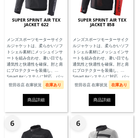
SUPER SPRINT AIR TEX
SUPER SPRINT AIR TEX
JACKET 622
JACKET 858
メンズスポーツモーターサイク
メンズスポーツモーターサイク
ルジャケットは、柔らかいソフ
ルジャケットは、柔らかいソフ
トシェル素材にメッシュインサ
トシェル素材にメッシュインサ
ートを組み合わせ、暑い日でも
ートを組み合わせ、暑い日でも
通気性と快適性を確保。肘と肩
通気性と快適性を確保。肘と肩
にプロテクターを装備し、
にプロテクターを装備し、
Smart Airシステムに対応。バッ
Smart Airシステムに対応。バッ
クプロテクターおよびチェスト
クプロテクターおよびチェスト
世田谷店 在庫状況
在庫あり
世田谷店 在庫状況
在庫あり
プロテクターにも対応していま
プロテクターにも対応していま
す。
す。
商品詳細
商品詳細
6
6