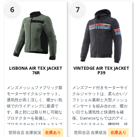
6
7
LISBONA AIR TEX JACKET
VINTEDGE AIR TEX JACKET
76R
P39
メンズメッシュファブリック製
メンズフード付きモーターサイ
モーターサイクルジャケット。
クルジャケットは、柔らかいソ
通気性が高く涼しく、暖かい気
フトシェル素材と大型メッシュ
候でのライディングに最適で
インサートを組み合わせ、暖か
す。肩と肘には取り外し可能な
い日でも通気性と快適性を確
プロテクターを装備し、バック
保。Daineseならではのアイコ
プロテクターおよびチェストプ
ニックなスタイル、機能性、保
ロテクターにも対応していま
護性能を兼ね備え、郊外でのツ
世田谷店 在庫状況
在庫あり
世田谷店 在庫状況
在庫あり
す。
ーリングや都市での通勤に最適