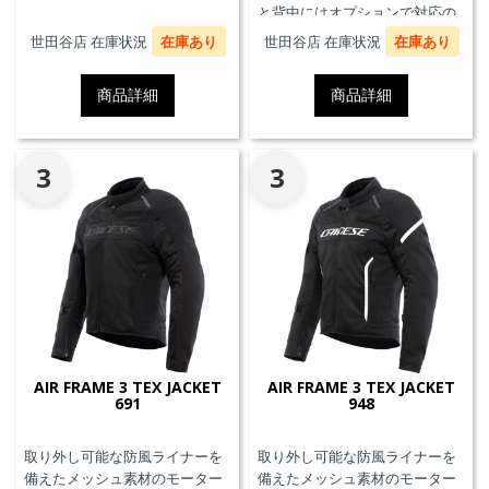
と背中にはオプションで対応の
プロテクターを装着することが
世田谷店 在庫状況
在庫あり
世田谷店 在庫状況
在庫あり
できます。また、防水の内ポケ
ット、EN17092クラスA認証、パ
商品詳細
商品詳細
ンツと接続可能なファスナーを
備えています。
3
3
AIR FRAME 3 TEX JACKET
AIR FRAME 3 TEX JACKET
691
948
取り外し可能な防風ライナーを
取り外し可能な防風ライナーを
備えたメッシュ素材のモーター
備えたメッシュ素材のモーター