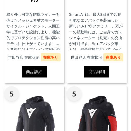
P75
取り外し可能な防風ライナーを
Smart Airは、最大3回まで起動
備えたメッシュ素材のモーター
可能なエアバッグを装備した、
サイクル・ジャケット。人間工
新しいD-air®ファミリー。万が
学に基づいた設計により、機能
一の起動時には、ご自身でガス
的でプロテクション性能の高い
ジェネレーター（別売）の交換
モデルに仕上がっています。胸
が可能です。※エアバッグ単体
と背中にはオプションで対応の
とは、安全試験においてバック
プロテクターを装着することが
プロテクターとの併用を必要と
世田谷店 在庫状況
在庫あり
世田谷店 在庫状況
在庫あり
できます。また、防水の内ポケ
せず、エアバッグことを指しま
ット、EN17092クラスA認証、パ
す。
商品詳細
商品詳細
ンツと接続可能なファスナーを
備えています。
5
5