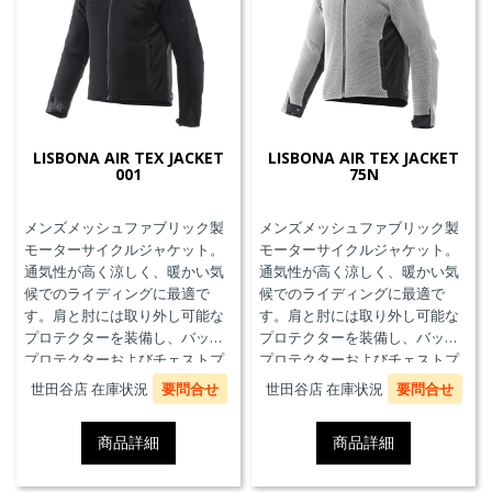
LISBONA AIR TEX JACKET
LISBONA AIR TEX JACKET
001
75N
メンズメッシュファブリック製
メンズメッシュファブリック製
モーターサイクルジャケット。
モーターサイクルジャケット。
通気性が高く涼しく、暖かい気
通気性が高く涼しく、暖かい気
候でのライディングに最適で
候でのライディングに最適で
す。肩と肘には取り外し可能な
す。肩と肘には取り外し可能な
プロテクターを装備し、バック
プロテクターを装備し、バック
プロテクターおよびチェストプ
プロテクターおよびチェストプ
ロテクターにも対応していま
ロテクターにも対応していま
世田谷店 在庫状況
要問合せ
世田谷店 在庫状況
要問合せ
す。
す。
商品詳細
商品詳細