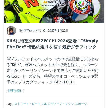
By
岡芹(オカゼリ)
On 2025年8月22日
K6 Sに待望のBEZZECCHI 2024登場！“Simply
The Bez” 情熱の走りを宿す最新グラフィック
AGVフルフェイスヘルメットの中で最軽量モデルとな
る"K6 S"。AGVヘルメットの中で最も軽く、スポーツ
走行からツーリングシーンまで幅広くご使用いただけ
るK6Sシリーズから、待望のマルコ・ベッツェッキ選
手のレプリカグラフィック"BEZZECCHI...
(
記事を読む
)
Tags:
ストリート・ロード
,
バレンティーノ・ロッシ
,
スポーツ
,