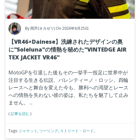
By
岡芹(オカゼリ)
On 2026年6月25日
【VR46×Dainese】洗練されたデザインの奥
に"Soleluna"の情熱を秘めた"VINTEDGE AIR
TEX JACKET VR46"
MotoGPを引退した後もその一挙手一投足に世界中が
注目する生きる伝説、バレンティーノ・ロッシ。四輪
レースへと舞台を変えた今も、勝利への渇望とレース
への情熱を失わない彼の姿は、私たちを魅了して止み
ません。
...
(
記事を読む
)
Tags:
ジャケット
,
ツーリング
,
ストリート・ロード
,