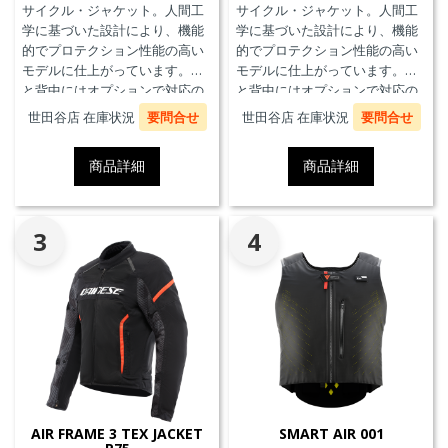
サイクル・ジャケット。人間工
サイクル・ジャケット。人間工
学に基づいた設計により、機能
学に基づいた設計により、機能
的でプロテクション性能の高い
的でプロテクション性能の高い
モデルに仕上がっています。胸
モデルに仕上がっています。胸
と背中にはオプションで対応の
と背中にはオプションで対応の
プロテクターを装着することが
プロテクターを装着することが
世田谷店 在庫状況
要問合せ
世田谷店 在庫状況
要問合せ
できます。また、防水の内ポケ
できます。また、防水の内ポケ
ット、EN17092クラスA認証、パ
ット、EN17092クラスA認証、パ
商品詳細
商品詳細
ンツと接続可能なファスナーを
ンツと接続可能なファスナーを
備えています。
備えています。
3
4
AIR FRAME 3 TEX JACKET
SMART AIR 001