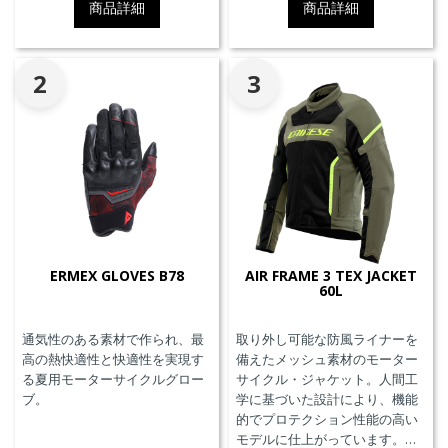
商品詳細
商品詳細
2
3
ERMEX GLOVES B78
AIR FRAME 3 TEX JACKET
60L
通気性のある素材で作られ、最
取り外し可能な防風ライナーを
高の熱快適性と快適性を実現す
備えたメッシュ素材のモーター
る夏用モーターサイクルグロー
サイクル・ジャケット。人間工
ブ。
学に基づいた設計により、機能
的でプロテクション性能の高い
モデルに仕上がっています。胸