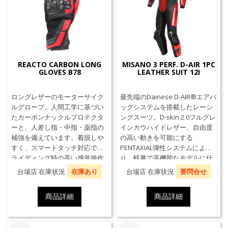
REACTO CARBON LONG
MISANO 3 PERF. D-AIR 1PC
GLOVES B78
LEATHER SUIT 12I
ロングレザーのモーターサイク
最先端のDainese D-AIR®エアバ
ルグローブ。人間工学に基づい
ッグシステムを搭載したレーシ
たカーボンナックルプロテクタ
ングスーツ。D-skin 2.0フルグレ
ーと、人差し指・中指・薬指の
インカウハイドレザー、自由度
補強を備えています。着脱しや
の高い動きを可能にする
すく、スマートタッチ対応で、
PENTAXIAL弾性システムによ
ライディング時の高い感覚操作
り、軽量で高機能なモデルに仕
性と抜群の快適性を実現。
上がっています。また、エアバ
台場店 在庫状況
在庫あり
台場店 在庫状況
要問合せ
ッグ本体が最大3回の起爆まで繰
り返し利用可能なTriple-
商品詳細
商品詳細
Activation D-air®Racing エアバ
ッグを搭載しています。※別途
ジェネレーター(ガス発生器本体)