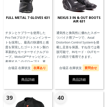
FULL METAL 7 GLOVES 631
NEXUS 3 IN & OUT BOOTS
AIR 631
チタンとケブラーを使用した
通気性と換気性に優れたスポー
Pro-Tekプロテクションインサー
ツバイク用ブーツで、Axial
トを採用し、最高の快適性と感
Distortion Control Systemを搭
度を実現したゴートスキン製の
載し足首を保護。すね当ては着
革新的なモーターサイクルグロ
脱可能で、INモード・OUTモー
ーブ。MotoGP™チャンピオンが
ドの両方で着用できます。
着用するこのグローブは、素
材、快適性、プロテクションに
台場店 在庫状況
在庫あり
台場店 在庫状況
要問合せ
おいて、優れたパフォーマンス
のためにダイネーゼテクノロジ
商品詳細
商品詳細
ーの真髄を表現しています。
39
40