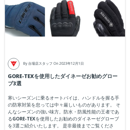
By
台場店スタッフ
On 2023年12月1日
GORE-TEXを使用したダイネーゼお勧めグロー
ブ3選
寒いシーズンに乗るオートバイは、ハンドルを握る手
の防寒対策を怠っては中々厳しいものがあります。
そ
んなシーズンの強い味方。防水・防風性能の王者であ
る
GORE-TEX
を使用したお勧めのダイネーゼグローブ
を3選ご紹介いたします。
是非最後までご覧くださ