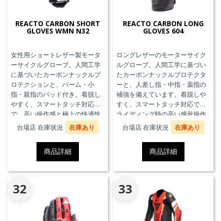
REACTO CARBON SHORT
REACTO CARBON LONG
GLOVES WMN N32
GLOVES 604
女性用ショートレザー製モータ
ロングレザーのモーターサイク
ーサイクルグローブ。人間工学
ルグローブ。人間工学に基づい
に基づいたカーボンナックルプ
たカーボンナックルプロテクタ
ロテクションと、パーム・小
ーと、人差し指・中指・薬指の
指・親指のパッド付き。着脱し
補強を備えています。着脱しや
やすく、スマートタッチ対応
すく、スマートタッチ対応で、
で、高い操作感と極上の快適性
ライディング時の高い感覚操作
を実現。
性と抜群の快適性を実現。
台場店 在庫状況
在庫あり
台場店 在庫状況
在庫あり
商品詳細
商品詳細
32
33