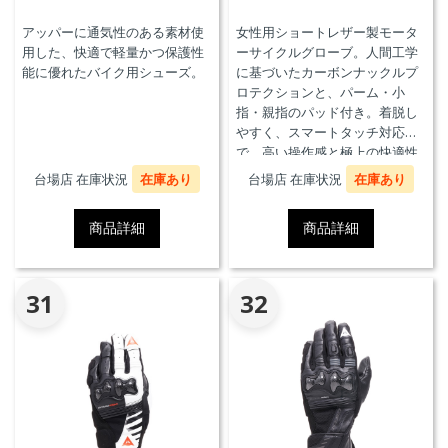
アッパーに通気性のある素材使
女性用ショートレザー製モータ
用した、快適で軽量かつ保護性
ーサイクルグローブ。人間工学
能に優れたバイク用シューズ。
に基づいたカーボンナックルプ
ロテクションと、パーム・小
指・親指のパッド付き。着脱し
やすく、スマートタッチ対応
で、高い操作感と極上の快適性
を実現。
台場店 在庫状況
在庫あり
台場店 在庫状況
在庫あり
商品詳細
商品詳細
31
32