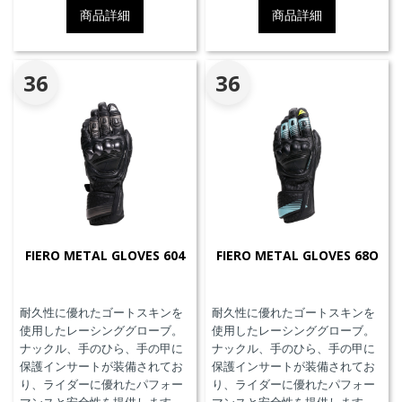
り返し利用可能なTriple-
Triple-Activation D-air®Racing
商品詳細
商品詳細
Activation D-air®Racing エアバ
エアバッグを搭載しています。
ッグを搭載しています。※別途
※別途ジェネレーター(ガス発生
ジェネレーター(ガス発生器本体)
器本体)の交換が必要です。MFJ
の交換が必要です。
公認モデル。
36
36
FIERO METAL GLOVES 604
FIERO METAL GLOVES 68O
耐久性に優れたゴートスキンを
耐久性に優れたゴートスキンを
使用したレーシンググローブ。
使用したレーシンググローブ。
ナックル、手のひら、手の甲に
ナックル、手のひら、手の甲に
保護インサートが装備されてお
保護インサートが装備されてお
り、ライダーに優れたパフォー
り、ライダーに優れたパフォー