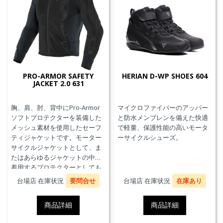
PRO-ARMOR SAFETY
HERIAN D-WP SHOES 604
JACKET 2.0 631
胸、肩、肘、背中にPro-Armor
マイクロファイバーのアッパー
ソフトプロテクターを装備した
と防水メンブレンを備えた快適
メッシュ素材を使用したセーフ
で軽量、保護性能の高いモータ
ティジャケットです。モーター
ーサイクルシューズ。
サイクルジャケットとして、ま
たはあらゆるジャケットの中に
着用するプロテクターとしても
使用することができます。
台場店 在庫状況
要問合せ
台場店 在庫状況
在庫あり
商品詳細
商品詳細