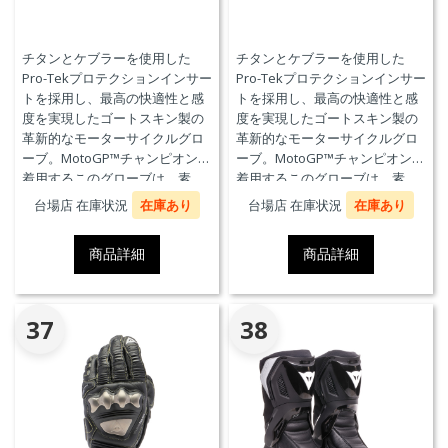
チタンとケブラーを使用した
チタンとケブラーを使用した
Pro-Tekプロテクションインサー
Pro-Tekプロテクションインサー
トを採用し、最高の快適性と感
トを採用し、最高の快適性と感
度を実現したゴートスキン製の
度を実現したゴートスキン製の
革新的なモーターサイクルグロ
革新的なモーターサイクルグロ
ーブ。MotoGP™チャンピオンが
ーブ。MotoGP™チャンピオンが
着用するこのグローブは、素
着用するこのグローブは、素
材、快適性、プロテクションに
材、快適性、プロテクションに
台場店 在庫状況
在庫あり
台場店 在庫状況
在庫あり
おいて、優れたパフォーマンス
おいて、優れたパフォーマンス
のためにダイネーゼテクノロジ
のためにダイネーゼテクノロジ
商品詳細
商品詳細
ーの真髄を表現しています。
ーの真髄を表現しています。
37
38