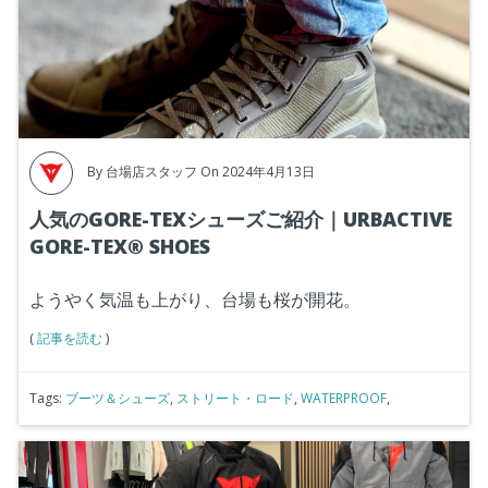
By
台場店スタッフ
On 2024年4月13日
人気のGORE-TEXシューズご紹介｜URBACTIVE
GORE-TEX® SHOES
ようやく気温も上がり、台場も桜が開花。
(
記事を読む
)
Tags:
ブーツ＆シューズ
,
ストリート・ロード
,
WATERPROOF
,