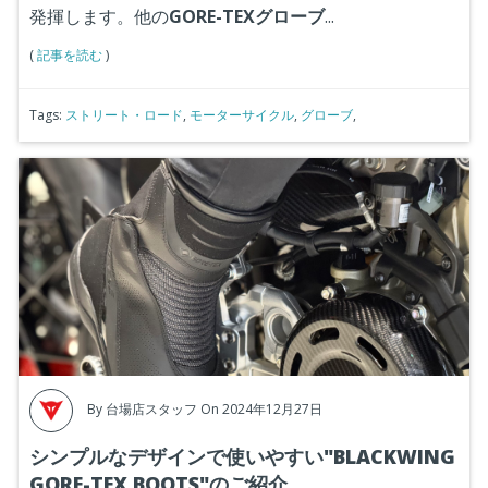
発揮します。他の
GORE-TEXグローブ
...
(
記事を読む
)
Tags:
ストリート・ロード
,
モーターサイクル
,
グローブ
,
By
台場店スタッフ
On 2024年12月27日
シンプルなデザインで使いやすい"BLACKWING
GORE-TEX BOOTS"のご紹介