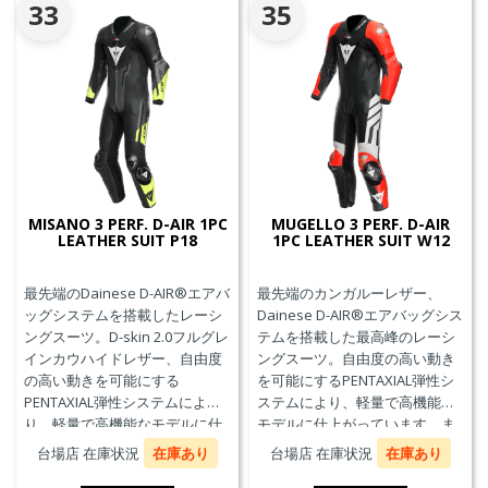
の交換が必要です。
33
35
MISANO 3 PERF. D-AIR 1PC
MUGELLO 3 PERF. D-AIR
LEATHER SUIT P18
1PC LEATHER SUIT W12
最先端のDainese D-AIR®エアバ
最先端のカンガルーレザー、
ッグシステムを搭載したレーシ
Dainese D-AIR®エアバッグシス
ングスーツ。D-skin 2.0フルグレ
テムを搭載した最高峰のレーシ
インカウハイドレザー、自由度
ングスーツ。自由度の高い動き
の高い動きを可能にする
を可能にするPENTAXIAL弾性シ
PENTAXIAL弾性システムによ
ステムにより、軽量で高機能な
り、軽量で高機能なモデルに仕
モデルに仕上がっています。ま
上がっています。また、エアバ
た、エアバッグ本体が最大3回の
台場店 在庫状況
在庫あり
台場店 在庫状況
在庫あり
ッグ本体が最大3回の起爆まで繰
起爆まで繰り返し利用可能な