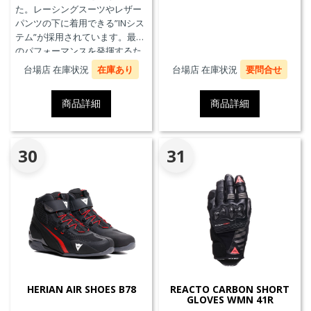
た。レーシングスーツやレザー
パンツの下に着用できる”INシス
テム”が採用されています。最高
のパフォーマンスを発揮するた
めに、ケブラーカーボンを使用
台場店 在庫状況
在庫あり
台場店 在庫状況
要問合せ
したAxial Distorsion Control
Systemテクノロジー、
商品詳細
商品詳細
Groundtrax®レーシングソー
ル、交換可能なマグネシウムス
ライダーを採用しています。
30
31
HERIAN AIR SHOES B78
REACTO CARBON SHORT
GLOVES WMN 41R