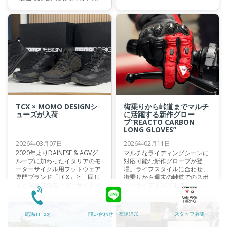
週7/4(土)-5(日)は台場店にて開
催です。
TCX × MOMO DESIGNシ
街乗りから峠道までマルチ
ューズが入荷
に活躍する新作グロー
ブ”REACTO CARBON
LONG GLOVES”
2026年03月07日
2026年02月11日
2020年よりDAINESE & AGVグ
マルチなライディングシーンに
ループに加わったイタリアのモ
対応可能な新作グローブが登
ーターサイクル用フットウェア
場。ライフスタイルに合わせ、
専門ブランド「TCX」と、同じ
街乗りから週末の峠道でのスポ
くイタリアのモーターサイクル
ーツライディングまでおすすめ
ウェアブランドである「MOMO
です。
DESIGN」がコラボレーション
したシューズモデルが入荷しま
電話
問い合わせ・友達追加
スタッフ募集
(11 - 20)
した。