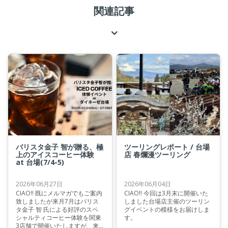
関連記事
バリスタ金子 智が贈る、極
ツーリングレポート / 台場
上のアイスコーヒー体験
店 春爛漫ツーリング
at 台場(7/4-5)
2026年06月27日
2026年06月04日
CIAO!! 既にメルマガでもご案内
CIAO!! 今回は3月末に開催いた
致しましたが来月7月はバリス
しました台場店主催のツーリン
タ金子 智 氏による好評のスペ
グイベントの模様をお届けしま
シャルティコーヒー体験を関東
す。
3店舗で開催いたしますが、来