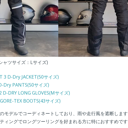
Tシャツサイズ：Lサイズ)
T 3 D-Dry JACKET(50サイズ)
D-Dry PANTS(50サイズ)
2 D-DRY LONG GLOVES(Mサイズ)
 GORE-TEX BOOTS(43サイズ)
のモデルでコーディネートしており、雨や走行風を遮断します
ティングでロングツーリングを好まれる方に特におすすめです