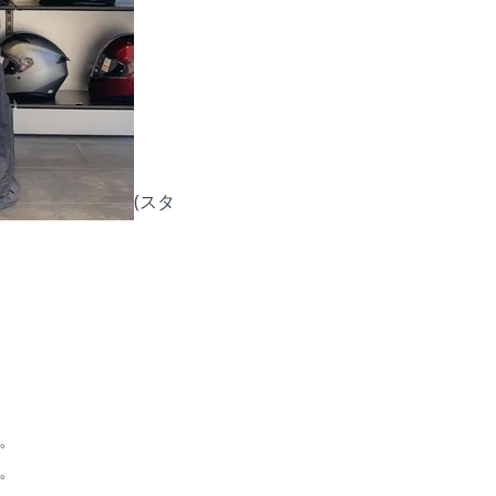
(スタ
。
。