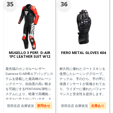
35
36
MUGELLO 3 PERF. D-AIR
FIERO METAL GLOVES 604
1PC LEATHER SUIT W12
最先端のカンガルーレザー、
耐久性に優れたゴートスキンを
Dainese D-AIR®エアバッグシス
使用したレーシンググローブ。
テムを搭載した最高峰のレーシ
ナックル、手のひら、手の甲に
ングスーツ。自由度の高い動き
保護インサートが装備されてお
を可能にするPENTAXIAL弾性シ
り、ライダーに優れたパフォー
ステムにより、軽量で高機能な
マンスと安全性を提供します。
モデルに仕上がっています。ま
た、エアバッグ本体が最大3回の
世田谷店 在庫状況
要問合せ
世田谷店 在庫状況
在庫あり
起爆まで繰り返し利用可能な