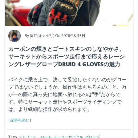
By
岡芹(オカゼリ)
On 2026年8月3日
カーボンの輝きとゴートスキンのしなやかさ。
サーキットからスポーツ走行まで応えるレーシ
ングレザーグローブDRUID 4 GLOVESの魅力
バイクに乗る上で、決して妥協したくないのがグロー
ブではないでしょうか。操作性はもちろんのこと、万
が一の際に真っ先に地面へ触れるのは"手"だからで
す。特にサーキット走行やスポーツライディングで
は、より繊細な操作が求められます。
(
記事を読む
)
Tags:
ストリート・ロード
,
モーターサイクル
,
グローブ
,