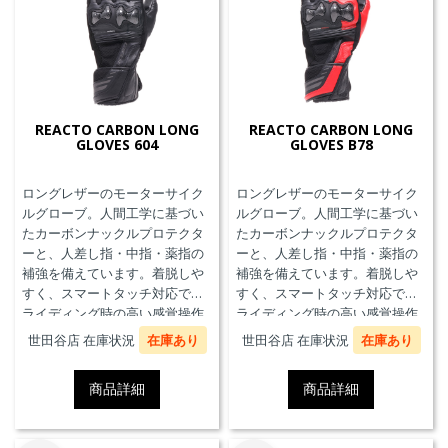
REACTO CARBON LONG
REACTO CARBON LONG
GLOVES 604
GLOVES B78
ロングレザーのモーターサイク
ロングレザーのモーターサイク
ルグローブ。人間工学に基づい
ルグローブ。人間工学に基づい
たカーボンナックルプロテクタ
たカーボンナックルプロテクタ
ーと、人差し指・中指・薬指の
ーと、人差し指・中指・薬指の
補強を備えています。着脱しや
補強を備えています。着脱しや
すく、スマートタッチ対応で、
すく、スマートタッチ対応で、
ライディング時の高い感覚操作
ライディング時の高い感覚操作
性と抜群の快適性を実現。
性と抜群の快適性を実現。
世田谷店 在庫状況
在庫あり
世田谷店 在庫状況
在庫あり
商品詳細
商品詳細