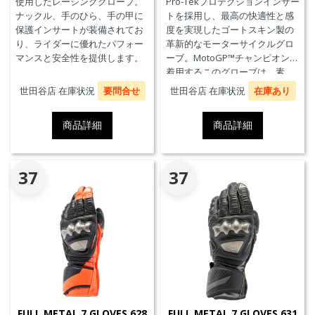
使用したレーシンググローブ。
Pro-Tekプロテクションインサー
ナックル、手のひら、手の甲に
トを採用し、最高の快適性と感
保護インサートが装備されてお
度を実現したゴートスキン製の
り、ライダーに優れたパフォー
革新的なモーターサイクルグロ
マンスと安全性を提供します。
ーブ。MotoGP™チャンピオンが
着用するこのグローブは、素
材、快適性、プロテクションに
世田谷店 在庫状況
要問合せ
世田谷店 在庫状況
在庫あり
おいて、優れたパフォーマンス
のためにダイネーゼテクノロジ
商品詳細
商品詳細
ーの真髄を表現しています。
37
37
FULL METAL 7 GLOVES 628
FULL METAL 7 GLOVES 631