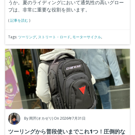
うか。夏のライディングにおいて通気性の高いグロー
ブは、非常に重要な役割を担います。
(
記事を読む
)
Tags:
ツーリング
,
ストリート・ロード
,
モーターサイクル
,
By
岡芹(オカゼリ)
On 2026年7月31日
ツーリングから普段使いまでこれ1つ！圧倒的な