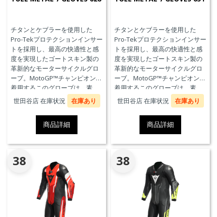
チタンとケブラーを使用した
チタンとケブラーを使用した
Pro-Tekプロテクションインサー
Pro-Tekプロテクションインサー
トを採用し、最高の快適性と感
トを採用し、最高の快適性と感
度を実現したゴートスキン製の
度を実現したゴートスキン製の
革新的なモーターサイクルグロ
革新的なモーターサイクルグロ
ーブ。MotoGP™チャンピオンが
ーブ。MotoGP™チャンピオンが
着用するこのグローブは、素
着用するこのグローブは、素
材、快適性、プロテクションに
材、快適性、プロテクションに
世田谷店 在庫状況
在庫あり
世田谷店 在庫状況
在庫あり
おいて、優れたパフォーマンス
おいて、優れたパフォーマンス
のためにダイネーゼテクノロジ
のためにダイネーゼテクノロジ
商品詳細
商品詳細
ーの真髄を表現しています。
ーの真髄を表現しています。
38
38