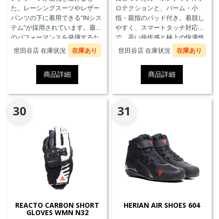
た。レーシングスーツやレザー
ロテクションと、パーム・小
パンツの下に着用できる”INシス
指・親指のパッド付き。着脱し
テム”が採用されています。最高
やすく、スマートタッチ対応
のパフォーマンスを発揮するた
で、高い操作感と極上の快適性
めに、ケブラーカーボンを使用
を実現。
世田谷店 在庫状況
在庫あり
世田谷店 在庫状況
在庫あり
したAxial Distorsion Control
Systemテクノロジー、
商品詳細
商品詳細
Groundtrax®レーシングソー
ル、交換可能なマグネシウムス
ライダーを採用しています。
30
31
REACTO CARBON SHORT
HERIAN AIR SHOES 604
GLOVES WMN N32