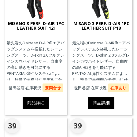
MISANO 3 PERF. D-AIR 1PC
MISANO 3 PERF. D-AIR 1PC
LEATHER SUIT 12I
LEATHER SUIT P18
最先端のDainese D-AIR®エアバ
最先端のDainese D-AIR®エアバ
ッグシステムを搭載したレーシ
ッグシステムを搭載したレーシ
ングスーツ。D-skin 2.0フルグレ
ングスーツ。D-skin 2.0フルグレ
インカウハイドレザー、自由度
インカウハイドレザー、自由度
の高い動きを可能にする
の高い動きを可能にする
PENTAXIAL弾性システムによ
PENTAXIAL弾性システムによ
り、軽量で高機能なモデルに仕
り、軽量で高機能なモデルに仕
上がっています。また、エアバ
上がっています。また、エアバ
世田谷店 在庫状況
要問合せ
世田谷店 在庫状況
在庫あり
ッグ本体が最大3回の起爆まで繰
ッグ本体が最大3回の起爆まで繰
り返し利用可能なTriple-
り返し利用可能なTriple-
商品詳細
商品詳細
Activation D-air®Racing エアバ
Activation D-air®Racing エアバ
ッグを搭載しています。※別途
ッグを搭載しています。※別途
ジェネレーター(ガス発生器本体)
ジェネレーター(ガス発生器本体)
の交換が必要です。
の交換が必要です。
39
39