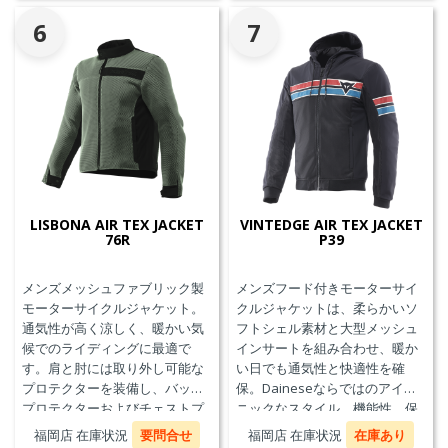
6
7
LISBONA AIR TEX JACKET
VINTEDGE AIR TEX JACKET
76R
P39
メンズメッシュファブリック製
メンズフード付きモーターサイ
モーターサイクルジャケット。
クルジャケットは、柔らかいソ
通気性が高く涼しく、暖かい気
フトシェル素材と大型メッシュ
候でのライディングに最適で
インサートを組み合わせ、暖か
す。肩と肘には取り外し可能な
い日でも通気性と快適性を確
プロテクターを装備し、バック
保。Daineseならではのアイコ
プロテクターおよびチェストプ
ニックなスタイル、機能性、保
ロテクターにも対応していま
護性能を兼ね備え、郊外でのツ
福岡店 在庫状況
要問合せ
福岡店 在庫状況
在庫あり