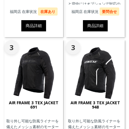
と背中にはオプションで対応の
プロテクターを装着することが
福岡店 在庫状況
在庫あり
福岡店 在庫状況
要問合せ
できます。また、防水の内ポケ
ット、EN17092クラスA認証、パ
商品詳細
商品詳細
ンツと接続可能なファスナーを
備えています。
3
3
AIR FRAME 3 TEX JACKET
AIR FRAME 3 TEX JACKET
691
948
取り外し可能な防風ライナーを
取り外し可能な防風ライナーを
備えたメッシュ素材のモーター
備えたメッシュ素材のモーター