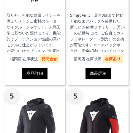
P75
取り外し可能な防風ライナーを
Smart Airは、最大3回まで起動
備えたメッシュ素材のモーター
可能なエアバッグを装備した、
サイクル・ジャケット。人間工
新しいD-air®ファミリー。万が
学に基づいた設計により、機能
一の起動時には、ご自身でガス
的でプロテクション性能の高い
ジェネレーター（別売）の交換
モデルに仕上がっています。胸
が可能です。※エアバッグ単体
と背中にはオプションで対応の
とは、安全試験においてバック
プロテクターを装着することが
プロテクターとの併用を必要と
福岡店 在庫状況
要問合せ
福岡店 在庫状況
在庫あり
できます。また、防水の内ポケ
せず、エアバッグことを指しま
ット、EN17092クラスA認証、パ
す。
商品詳細
商品詳細
ンツと接続可能なファスナーを
備えています。
5
5