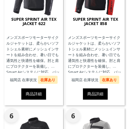
SUPER SPRINT AIR TEX
SUPER SPRINT AIR TEX
JACKET 622
JACKET 858
メンズスポーツモーターサイク
メンズスポーツモーターサイク
ルジャケットは、柔らかいソフ
ルジャケットは、柔らかいソフ
トシェル素材にメッシュインサ
トシェル素材にメッシュインサ
ートを組み合わせ、暑い日でも
ートを組み合わせ、暑い日でも
通気性と快適性を確保。肘と肩
通気性と快適性を確保。肘と肩
にプロテクターを装備し、
にプロテクターを装備し、
Smart Airシステムに対応。バッ
Smart Airシステムに対応。バッ
クプロテクターおよびチェスト
クプロテクターおよびチェスト
福岡店 在庫状況
在庫あり
福岡店 在庫状況
在庫あり
プロテクターにも対応していま
プロテクターにも対応していま
す。
す。
商品詳細
商品詳細
6
6