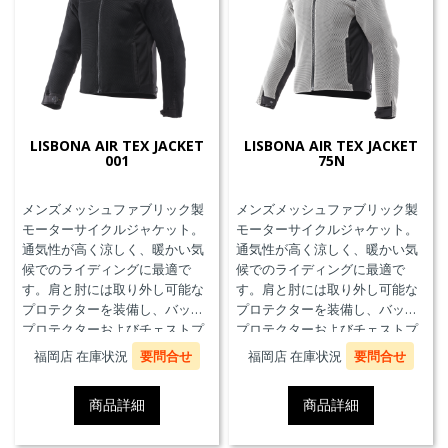
LISBONA AIR TEX JACKET
LISBONA AIR TEX JACKET
001
75N
メンズメッシュファブリック製
メンズメッシュファブリック製
モーターサイクルジャケット。
モーターサイクルジャケット。
通気性が高く涼しく、暖かい気
通気性が高く涼しく、暖かい気
候でのライディングに最適で
候でのライディングに最適で
す。肩と肘には取り外し可能な
す。肩と肘には取り外し可能な
プロテクターを装備し、バック
プロテクターを装備し、バック
プロテクターおよびチェストプ
プロテクターおよびチェストプ
ロテクターにも対応していま
ロテクターにも対応していま
福岡店 在庫状況
要問合せ
福岡店 在庫状況
要問合せ
す。
す。
商品詳細
商品詳細