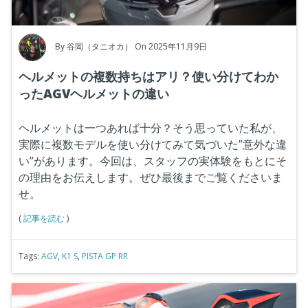
By
谷岡（タニオカ）
On 2025年11月9日
ヘルメットの複数持ちはアリ？使い分けてわか
ったAGVヘルメットの違い
ヘルメットは一つあれば十分？そう思っていた私が、
実際に複数モデルを使い分けてみて気づいた”意外な違
い”があります。今回は、スタッフの実体験をもとにそ
の理由をお伝えします。ぜひ最後までご覧くださいま
せ。
(
記事を読む
)
Tags:
AGV
,
K1 S
,
PISTA GP RR