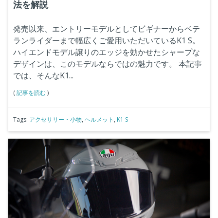
法を解説
発売以来、エントリーモデルとしてビギナーからベテ
ランライダーまで幅広くご愛用いただいているK1 S。
ハイエンドモデル譲りのエッジを効かせたシャープな
デザインは、このモデルならではの魅力です。
本記事
では、そんなK1...
(
記事を読む
)
Tags:
アクセサリー・小物
,
ヘルメット
,
K1 S