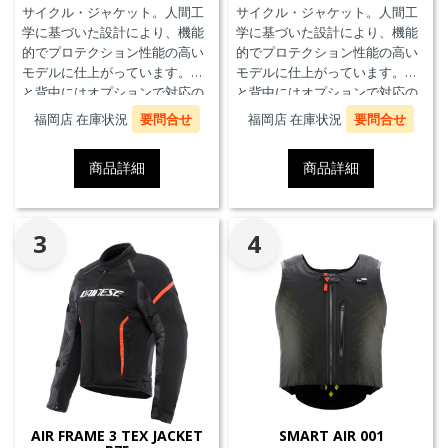
サイクル・ジャケット。人間工
サイクル・ジャケット。人間工
学に基づいた設計により、機能
学に基づいた設計により、機能
的でプロテクション性能の高い
的でプロテクション性能の高い
モデルに仕上がっています。胸
モデルに仕上がっています。胸
と背中にはオプションで対応の
と背中にはオプションで対応の
プロテクターを装着することが
プロテクターを装着することが
福岡店 在庫状況
要問合せ
福岡店 在庫状況
要問合せ
できます。また、防水の内ポケ
できます。また、防水の内ポケ
ット、EN17092クラスA認証、パ
ット、EN17092クラスA認証、パ
商品詳細
商品詳細
ンツと接続可能なファスナーを
ンツと接続可能なファスナーを
備えています。
備えています。
3
4
AIR FRAME 3 TEX JACKET
SMART AIR 001