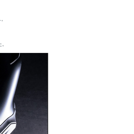
ス。
た。