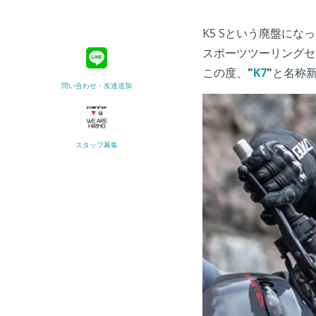
K5 Sという廃盤に
スポーツツーリングセ
この度、
"
K7
"
と名称
問い合わせ・友達追加
スタッフ募集