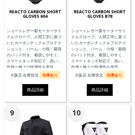
REACTO CARBON SHORT
REACTO CARBON SHORT
GLOVES 604
GLOVES B78
ショートレザー製モーターサイ
ショートレザー製モーターサイ
クルグローブ。人間工学に基づ
クルグローブ。人間工学に基づ
いたカーボンナックルプロテク
いたカーボンナックルプロテク
ションと、パーム・小指・親指
ションと、パーム・小指・親指
のパッド付き。着脱しやすく、
のパッド付き。着脱しやすく、
スマートタッチ対応で、高い操
スマートタッチ対応で、高い操
作感と極上の快適性を実現。
作感と極上の快適性を実現。
大阪店 在庫状況
在庫あり
大阪店 在庫状況
在庫あり
商品詳細
商品詳細
9
10