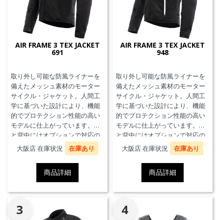
AIR FRAME 3 TEX JACKET
AIR FRAME 3 TEX JACKET
691
948
取り外し可能な防風ライナーを
取り外し可能な防風ライナーを
備えたメッシュ素材のモーター
備えたメッシュ素材のモーター
サイクル・ジャケット。人間工
サイクル・ジャケット。人間工
学に基づいた設計により、機能
学に基づいた設計により、機能
的でプロテクション性能の高い
的でプロテクション性能の高い
モデルに仕上がっています。胸
モデルに仕上がっています。胸
と背中にはオプションで対応の
と背中にはオプションで対応の
プロテクターを装着することが
プロテクターを装着することが
大阪店 在庫状況
在庫あり
大阪店 在庫状況
在庫あり
できます。また、防水の内ポケ
できます。また、防水の内ポケ
ット、EN17092クラスA認証、パ
ット、EN17092クラスA認証、パ
商品詳細
商品詳細
ンツと接続可能なファスナーを
ンツと接続可能なファスナーを
備えています。
備えています。
3
4