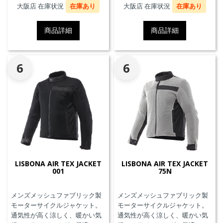
クプロテクターおよびチェスト
クプロテクターおよびチェスト
大阪店 在庫状況
在庫あり
大阪店 在庫状況
在庫あり
プロテクターにも対応していま
プロテクターにも対応していま
す。
す。
商品詳細
商品詳細
6
6
LISBONA AIR TEX JACKET
LISBONA AIR TEX JACKET
001
75N
メンズメッシュファブリック製
メンズメッシュファブリック製
モーターサイクルジャケット。
モーターサイクルジャケット。
通気性が高く涼しく、暖かい気
通気性が高く涼しく、暖かい気