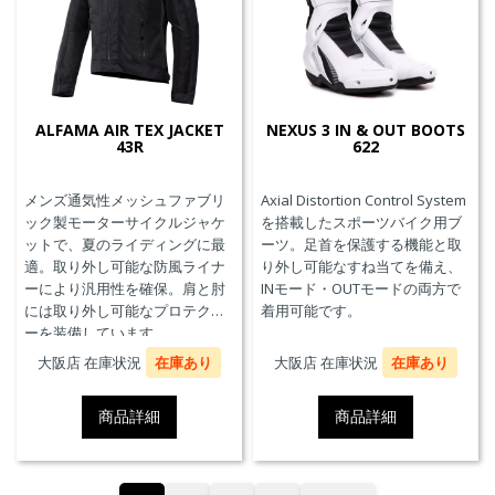
ALFAMA AIR TEX JACKET
NEXUS 3 IN & OUT BOOTS
43R
622
メンズ通気性メッシュファブリ
Axial Distortion Control System
ック製モーターサイクルジャケ
を搭載したスポーツバイク用ブ
ットで、夏のライディングに最
ーツ。足首を保護する機能と取
適。取り外し可能な防風ライナ
り外し可能なすね当てを備え、
ーにより汎用性を確保。肩と肘
INモード・OUTモードの両方で
には取り外し可能なプロテクタ
着用可能です。
ーを装備しています。
大阪店 在庫状況
在庫あり
大阪店 在庫状況
在庫あり
商品詳細
商品詳細