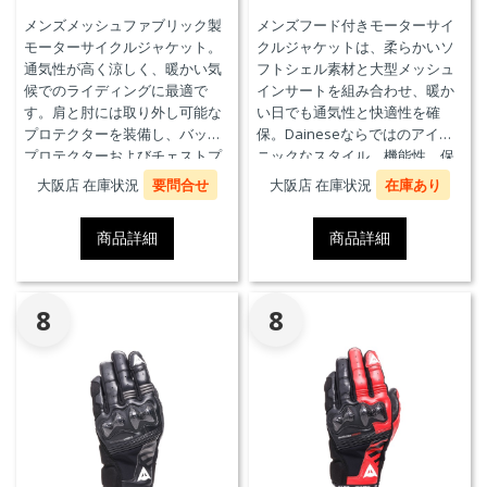
メンズメッシュファブリック製
メンズフード付きモーターサイ
モーターサイクルジャケット。
クルジャケットは、柔らかいソ
通気性が高く涼しく、暖かい気
フトシェル素材と大型メッシュ
候でのライディングに最適で
インサートを組み合わせ、暖か
す。肩と肘には取り外し可能な
い日でも通気性と快適性を確
プロテクターを装備し、バック
保。Daineseならではのアイコ
プロテクターおよびチェストプ
ニックなスタイル、機能性、保
ロテクターにも対応していま
護性能を兼ね備え、郊外でのツ
大阪店 在庫状況
要問合せ
大阪店 在庫状況
在庫あり
す。
ーリングや都市での通勤に最適
です。
商品詳細
商品詳細
8
8