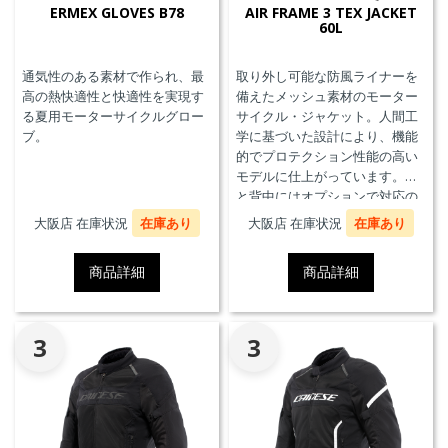
ERMEX GLOVES B78
AIR FRAME 3 TEX JACKET
60L
通気性のある素材で作られ、最
取り外し可能な防風ライナーを
高の熱快適性と快適性を実現す
備えたメッシュ素材のモーター
る夏用モーターサイクルグロー
サイクル・ジャケット。人間工
ブ。
学に基づいた設計により、機能
的でプロテクション性能の高い
モデルに仕上がっています。胸
と背中にはオプションで対応の
プロテクターを装着することが
大阪店 在庫状況
在庫あり
大阪店 在庫状況
在庫あり
できます。また、防水の内ポケ
ット、EN17092クラスA認証、パ
商品詳細
商品詳細
ンツと接続可能なファスナーを
備えています。
3
3