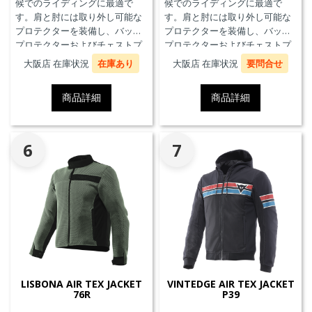
候でのライディングに最適で
候でのライディングに最適で
す。肩と肘には取り外し可能な
す。肩と肘には取り外し可能な
プロテクターを装備し、バック
プロテクターを装備し、バック
プロテクターおよびチェストプ
プロテクターおよびチェストプ
ロテクターにも対応していま
ロテクターにも対応していま
大阪店 在庫状況
在庫あり
大阪店 在庫状況
要問合せ
す。
す。
商品詳細
商品詳細
6
7
LISBONA AIR TEX JACKET
VINTEDGE AIR TEX JACKET
76R
P39