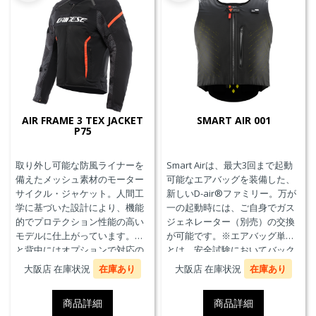
AIR FRAME 3 TEX JACKET
SMART AIR 001
P75
取り外し可能な防風ライナーを
Smart Airは、最大3回まで起動
備えたメッシュ素材のモーター
可能なエアバッグを装備した、
サイクル・ジャケット。人間工
新しいD-air®ファミリー。万が
学に基づいた設計により、機能
一の起動時には、ご自身でガス
的でプロテクション性能の高い
ジェネレーター（別売）の交換
モデルに仕上がっています。胸
が可能です。※エアバッグ単体
と背中にはオプションで対応の
とは、安全試験においてバック
プロテクターを装着することが
プロテクターとの併用を必要と
大阪店 在庫状況
在庫あり
大阪店 在庫状況
在庫あり
できます。また、防水の内ポケ
せず、エアバッグことを指しま
ット、EN17092クラスA認証、パ
す。
商品詳細
商品詳細
ンツと接続可能なファスナーを