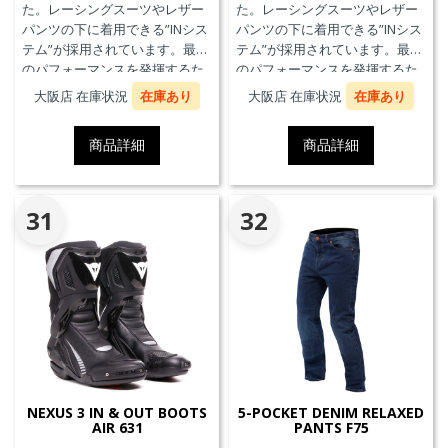
た。レーシングスーツやレザー
た。レーシングスーツやレザー
パンツの下に着用できる”INシス
パンツの下に着用できる”INシス
テム”が採用されています。最高
テム”が採用されています。最高
のパフォーマンスを発揮するた
のパフォーマンスを発揮するた
めに、ケブラーカーボンを使用
めに、ケブラーカーボンを使用
大阪店 在庫状況
在庫あり
大阪店 在庫状況
在庫あり
したAxial Distorsion Control
したAxial Distorsion Control
Systemテクノロジー、
Systemテクノロジー、
商品詳細
商品詳細
Groundtrax®レーシングソー
Groundtrax®レーシングソー
ル、交換可能なマグネシウムス
ル、交換可能なマグネシウムス
ライダーを採用しています。
ライダーを採用しています。
31
32
NEXUS 3 IN & OUT BOOTS
5-POCKET DENIM RELAXED
AIR 631
PANTS F75