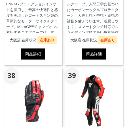
Pro-Tekプロテクションインサー
ルグローブ。人間工学に基づい
トを採用し、最高の快適性と感
たカーボンナックルプロテクタ
度を実現したゴートスキン製の
ーと、人差し指・中指・薬指の
革新的なモーターサイクルグロ
補強を備えています。着脱しや
ーブ。MotoGP™チャンピオンが
すく、スマートタッチ対応で、
着用するこのグローブは、素
ライディング時の高い感覚操作
材、快適性、プロテクションに
性と抜群の快適性を実現。
大阪店 在庫状況
在庫あり
大阪店 在庫状況
在庫あり
おいて、優れたパフォーマンス
のためにダイネーゼテクノロジ
商品詳細
商品詳細
ーの真髄を表現しています。
38
39