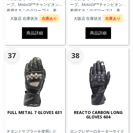
ーブ。MotoGP™チャンピオンが
ーブ。MotoGP™チャンピオンが
着用するこのグローブは、素
着用するこのグローブは、素
材、快適性、プロテクションに
材、快適性、プロテクションに
大阪店 在庫状況
在庫あり
大阪店 在庫状況
在庫あり
おいて、優れたパフォーマンス
おいて、優れたパフォーマンス
のためにダイネーゼテクノロジ
のためにダイネーゼテクノロジ
商品詳細
商品詳細
ーの真髄を表現しています。
ーの真髄を表現しています。
37
38
FULL METAL 7 GLOVES 631
REACTO CARBON LONG
GLOVES 604
チタンとケブラーを使用した
ロングレザーのモーターサイク