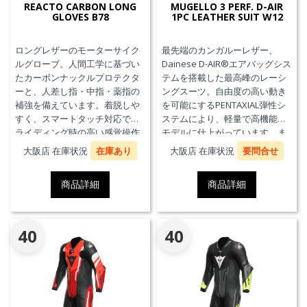
REACTO CARBON LONG
MUGELLO 3 PERF. D-AIR
GLOVES B78
1PC LEATHER SUIT W12
ロングレザーのモーターサイク
最先端のカンガルーレザー、
ルグローブ。人間工学に基づい
Dainese D-AIR®エアバッグシス
たカーボンナックルプロテクタ
テムを搭載した最高峰のレーシ
ーと、人差し指・中指・薬指の
ングスーツ。自由度の高い動き
補強を備えています。着脱しや
を可能にするPENTAXIAL弾性シ
すく、スマートタッチ対応で、
ステムにより、軽量で高機能な
ライディング時の高い感覚操作
モデルに仕上がっています。ま
性と抜群の快適性を実現。
た、エアバッグ本体が最大3回の
大阪店 在庫状況
在庫あり
大阪店 在庫状況
要問合せ
起爆まで繰り返し利用可能な
Triple-Activation D-air®Racing
商品詳細
商品詳細
エアバッグを搭載しています。
※別途ジェネレーター(ガス発生
器本体)の交換が必要です。MFJ
公認モデル。
40
40