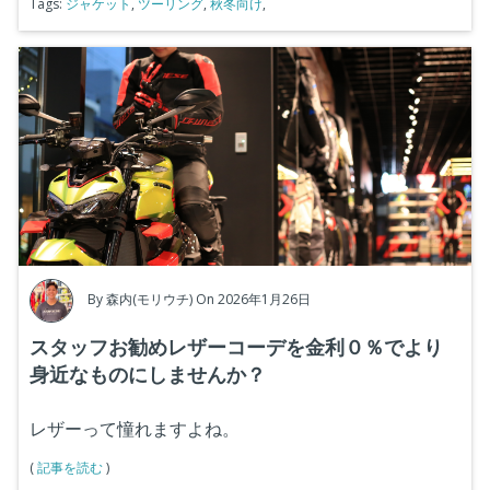
Tags:
ジャケット
,
ツーリング
,
秋冬向け
,
By
森内(モリウチ)
On 2026年1月26日
スタッフお勧めレザーコーデを金利０％でより
身近なものにしませんか？
レザーって憧れますよね。
(
記事を読む
)