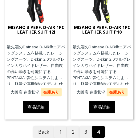
MISANO 3 PERF. D-AIR 1PC
MISANO 3 PERF. D-AIR 1PC
LEATHER SUIT 12I
LEATHER SUIT P18
最先端のDainese D-AIR®エアバ
最先端のDainese D-AIR®エアバ
ッグシステムを搭載したレーシ
ッグシステムを搭載したレーシ
ングスーツ。D-skin 2.0フルグレ
ングスーツ。D-skin 2.0フルグレ
インカウハイドレザー、自由度
インカウハイドレザー、自由度
の高い動きを可能にする
の高い動きを可能にする
PENTAXIAL弾性システムによ
PENTAXIAL弾性システムによ
り、軽量で高機能なモデルに仕
り、軽量で高機能なモデルに仕
上がっています。また、エアバ
上がっています。また、エアバ
大阪店 在庫状況
在庫あり
大阪店 在庫状況
在庫あり
ッグ本体が最大3回の起爆まで繰
ッグ本体が最大3回の起爆まで繰
り返し利用可能なTriple-
り返し利用可能なTriple-
商品詳細
商品詳細
Activation D-air®Racing エアバ
Activation D-air®Racing エアバ
ッグを搭載しています。※別途
ッグを搭載しています。※別途
ジェネレーター(ガス発生器本体)
ジェネレーター(ガス発生器本体)
の交換が必要です。
の交換が必要です。
Back
1
2
3
4