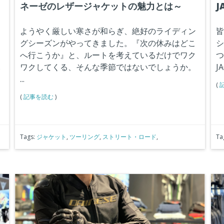
ネーゼのレザージャケットの魅力とは～
J
ようやく厳しい寒さが和らぎ、絶好のライディン
皆
グシーズンがやってきました。
『次の休みはどこ
シ
な
へ行こうか
』
と、ルートを考えているだけでワク
つ
ク
ワクしてくる、そんな季節ではないでしょうか。
J
い
...
ッ
(
(
記事を読む
)
Tags:
ジャケット
,
ツーリング
,
ストリート・ロード
,
Ta