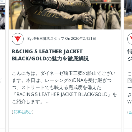
By
埼玉三郷店スタッフ
On 2026年2月21日
RACING 5 LEATHER JACKET
BLACK/GOLDの魅力を徹底解説
ジ
こんにちは。ダイネーゼ埼玉三郷の舩山でござい
こ
ます。本日は、レーシングのDNAを受け継ぎつ
ズ
回
つ、ストリートでも映える完成度を備えた
た
ー
『
RACING 5 LEATHER JACKET BLACK/GOLD
』を
そ
さ
ご紹介します。
...
ょ
W
(
記事を読む
)
(