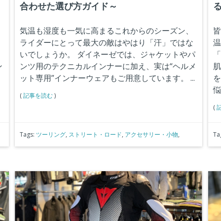
合わせた選び方ガイド～
る
気温も湿度も一気に高まるこれからのシーズン、
皆
ライダーにとって最大の敵はやはり「汗」ではな
温
ょ
いでしょうか。
ダイネーゼでは、ジャケットやパ
「
ン
ンツ用のテクニカルインナーに加え、実は“ヘルメ
肌
ト
ット専用”インナーウェアもご用意しています。
...
を
悩
(
記事を読む
)
(
Tags:
ツーリング
,
ストリート・ロード
,
アクセサリー・小物
,
Ta