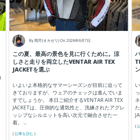
By
岡芹(オカゼリ)
On 2026年6月7日
この夏、最高の景色を見に行くために。涼
バ
しさと走りを両立したVENTAR AIR TEX
T
JACKETを選ぶ
ロ
け
いよいよ本格的なサマーシーズンが目前に迫って
い
光
きておりますが、ウェアのチェックは進んでいま
っ
すでしょうか。
本日ご紹介するVENTAR AIR TEX
ネ
ん
JACKETは、圧倒的な通気性と、洗練されたアグレ
た
ッシ
ブなシルエットを高い次元で融合させた一
J
着。
...
(
(
記事を読む
)