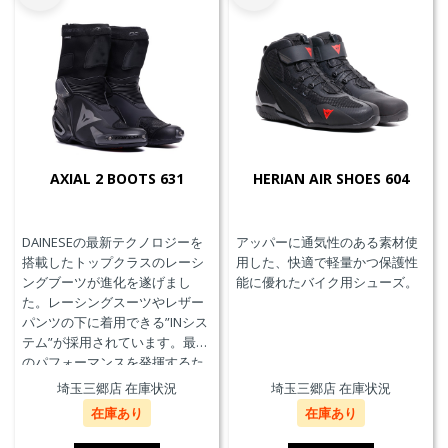
AXIAL 2 BOOTS 631
HERIAN AIR SHOES 604
DAINESEの最新テクノロジーを
アッパーに通気性のある素材使
搭載したトップクラスのレーシ
用した、快適で軽量かつ保護性
ングブーツが進化を遂げまし
能に優れたバイク用シューズ。
た。レーシングスーツやレザー
パンツの下に着用できる”INシス
テム”が採用されています。最高
のパフォーマンスを発揮するた
めに、ケブラーカーボンを使用
埼玉三郷店 在庫状況
埼玉三郷店 在庫状況
したAxial Distorsion Control
在庫あり
在庫あり
Systemテクノロジー、
Groundtrax®レーシングソー