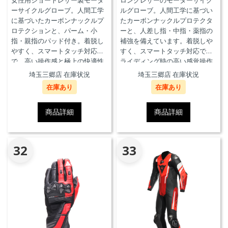
女性用ショートレザー製モータ
ロングレザーのモーターサイク
ーサイクルグローブ。人間工学
ルグローブ。人間工学に基づい
に基づいたカーボンナックルプ
たカーボンナックルプロテクタ
ロテクションと、パーム・小
ーと、人差し指・中指・薬指の
指・親指のパッド付き。着脱し
補強を備えています。着脱しや
やすく、スマートタッチ対応
すく、スマートタッチ対応で、
で、高い操作感と極上の快適性
ライディング時の高い感覚操作
を実現。
性と抜群の快適性を実現。
埼玉三郷店 在庫状況
埼玉三郷店 在庫状況
在庫あり
在庫あり
商品詳細
商品詳細
32
33