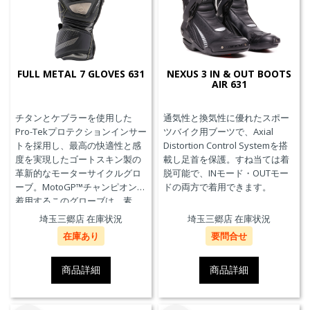
FULL METAL 7 GLOVES 631
NEXUS 3 IN & OUT BOOTS
AIR 631
チタンとケブラーを使用した
通気性と換気性に優れたスポー
Pro-Tekプロテクションインサー
ツバイク用ブーツで、Axial
トを採用し、最高の快適性と感
Distortion Control Systemを搭
度を実現したゴートスキン製の
載し足首を保護。すね当ては着
革新的なモーターサイクルグロ
脱可能で、INモード・OUTモー
ーブ。MotoGP™チャンピオンが
ドの両方で着用できます。
着用するこのグローブは、素
材、快適性、プロテクションに
埼玉三郷店 在庫状況
埼玉三郷店 在庫状況
おいて、優れたパフォーマンス
在庫あり
要問合せ
のためにダイネーゼテクノロジ
ーの真髄を表現しています。
商品詳細
商品詳細