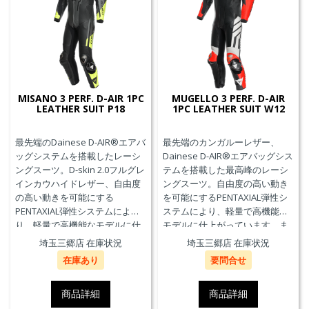
MISANO 3 PERF. D-AIR 1PC
MUGELLO 3 PERF. D-AIR
LEATHER SUIT P18
1PC LEATHER SUIT W12
最先端のDainese D-AIR®エアバ
最先端のカンガルーレザー、
ッグシステムを搭載したレーシ
Dainese D-AIR®エアバッグシス
ングスーツ。D-skin 2.0フルグレ
テムを搭載した最高峰のレーシ
インカウハイドレザー、自由度
ングスーツ。自由度の高い動き
の高い動きを可能にする
を可能にするPENTAXIAL弾性シ
PENTAXIAL弾性システムによ
ステムにより、軽量で高機能な
り、軽量で高機能なモデルに仕
モデルに仕上がっています。ま
上がっています。また、エアバ
た、エアバッグ本体が最大3回の
埼玉三郷店 在庫状況
埼玉三郷店 在庫状況
ッグ本体が最大3回の起爆まで繰
起爆まで繰り返し利用可能な
在庫あり
要問合せ
り返し利用可能なTriple-
Triple-Activation D-air®Racing
Activation D-air®Racing エアバ
エアバッグを搭載しています。
ッグを搭載しています。※別途
※別途ジェネレーター(ガス発生
商品詳細
商品詳細
ジェネレーター(ガス発生器本体)
器本体)の交換が必要です。MFJ