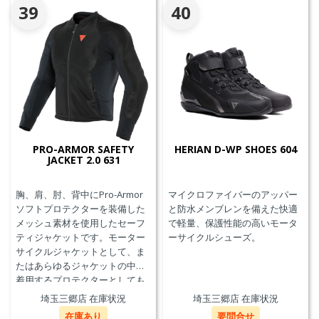
39
40
PRO-ARMOR SAFETY
HERIAN D-WP SHOES 604
JACKET 2.0 631
胸、肩、肘、背中にPro-Armor
マイクロファイバーのアッパー
ソフトプロテクターを装備した
と防水メンブレンを備えた快適
メッシュ素材を使用したセーフ
で軽量、保護性能の高いモータ
ティジャケットです。モーター
ーサイクルシューズ。
サイクルジャケットとして、ま
たはあらゆるジャケットの中に
着用するプロテクターとしても
使用することができます。
埼玉三郷店 在庫状況
埼玉三郷店 在庫状況
在庫あり
要問合せ