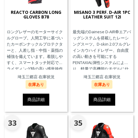
REACTO CARBON LONG
MISANO 3 PERF. D-AIR 1PC
GLOVES B78
LEATHER SUIT 12I
ロングレザーのモーターサイク
最先端のDainese D-AIR®エアバ
ルグローブ。人間工学に基づい
ッグシステムを搭載したレーシ
たカーボンナックルプロテクタ
ングスーツ。D-skin 2.0フルグレ
ーと、人差し指・中指・薬指の
インカウハイドレザー、自由度
補強を備えています。着脱しや
の高い動きを可能にする
すく、スマートタッチ対応で、
PENTAXIAL弾性システムによ
ライディング時の高い感覚操作
り、軽量で高機能なモデルに仕
性と抜群の快適性を実現。
上がっています。また、エアバ
埼玉三郷店 在庫状況
埼玉三郷店 在庫状況
ッグ本体が最大3回の起爆まで繰
在庫あり
在庫あり
り返し利用可能なTriple-
Activation D-air®Racing エアバ
ッグを搭載しています。※別途
商品詳細
商品詳細
ジェネレーター(ガス発生器本体)
の交換が必要です。
33
35