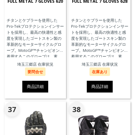
FULL METAL 7 GLOVES 620
FULL METAL 7 GLOVES 628
チタンとケブラーを使用した
チタンとケブラーを使用した
Pro-Tekプロテクションインサー
Pro-Tekプロテクションインサー
トを採用し、最高の快適性と感
トを採用し、最高の快適性と感
度を実現したゴートスキン製の
度を実現したゴートスキン製の
革新的なモーターサイクルグロ
革新的なモーターサイクルグロ
ーブ。MotoGP™チャンピオンが
ーブ。MotoGP™チャンピオンが
着用するこのグローブは、素
着用するこのグローブは、素
材、快適性、プロテクションに
材、快適性、プロテクションに
埼玉三郷店 在庫状況
埼玉三郷店 在庫状況
おいて、優れたパフォーマンス
おいて、優れたパフォーマンス
要問合せ
在庫あり
のためにダイネーゼテクノロジ
のためにダイネーゼテクノロジ
ーの真髄を表現しています。
ーの真髄を表現しています。
商品詳細
商品詳細
37
38