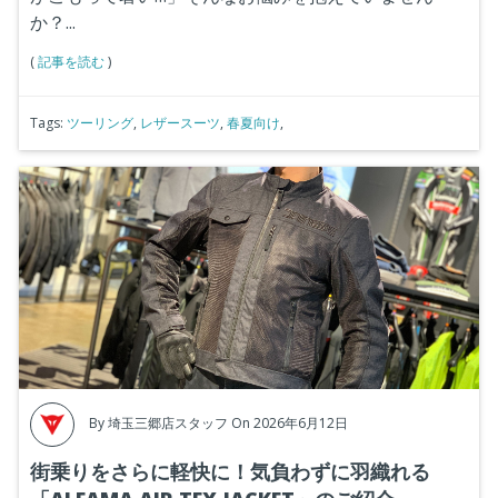
か？...
(
記事を読む
)
Tags:
ツーリング
,
レザースーツ
,
春夏向け
,
By
埼玉三郷店スタッフ
On 2026年6月12日
街乗りをさらに軽快に！気負わずに羽織れる