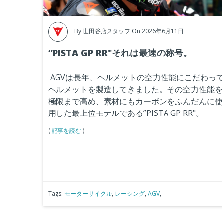
By
世田谷店スタッフ
On 2026年6月11日
”PISTA GP RR"それは最速の称号。
AGVは長年、ヘルメットの空力性能にこだわっ
ヘルメットを製造してきました。その空力性能
極限まで高め、素材にもカーボンをふんだんに
用した最上位モデルである”PISTA GP RR"。
(
記事を読む
)
Tags:
モーターサイクル
,
レーシング
,
AGV
,