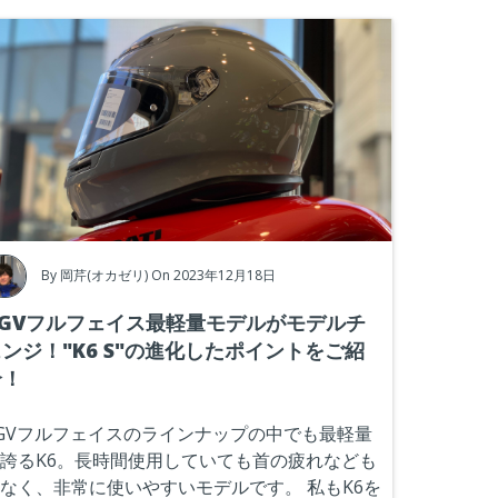
By
岡芹(オカゼリ)
On 2023年12月18日
AGVフルフェイス最軽量モデルがモデルチ
ンジ！"K6 S"の進化したポイントをご紹
介！
GVフルフェイスのラインナップの中でも最軽量
誇るK6。長時間使用していても首の疲れなども
なく、非常に使いやすいモデルです。
私もK6を