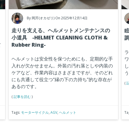
By
岡芹(オカゼリ)
On 2025年12月14日
走りを支える、ヘルメットメンテナンスの
小道具 -HELMET CLEANING CLOTH &
調
Rubber Ring-
て
を
ラ
使
ヘルメットは安全性を保つためにも、定期的な手
ワ
入れが欠かせません。外装の汚れ落としや内装の
し
ケアなど、作業内容はさまざまですが、そのどれ
う
にも共通して役立つ“縁の下の力持ち”的な存在が
(
あるのです。
(
記事を読む
)
Tags:
モーターサイクル
,
AGV
,
ヘルメット
Ta