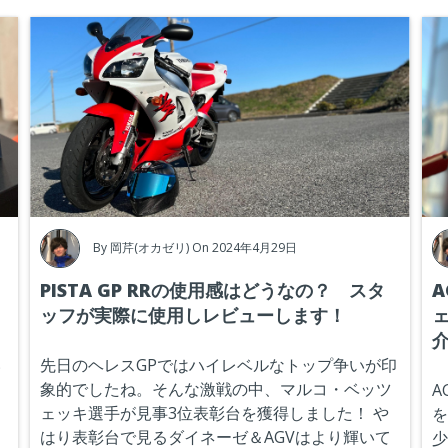
By
岡芹(オカゼリ)
On 2024年4月29日
PISTA GP RRの使用感はどうなの？ スタ
ッフが実際に使用しレビューします！
ェ
い
先日のヘレスGPではハイレベルなトップ争いが印
象的でしたね。そんな激戦の中、マルコ・ベッツ
A
ェッキ選手が見事3位表彰台を獲得しました！
や
を
はり表彰台で見るダイネーゼ＆AGVはより輝いて
少