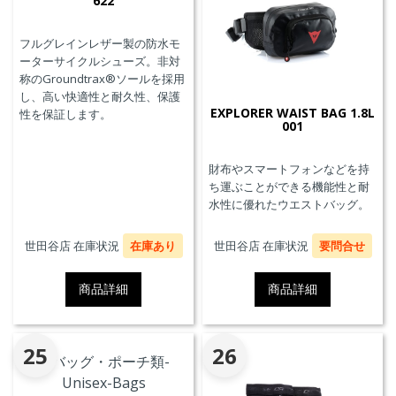
622
フルグレインレザー製の防水モ
ーターサイクルシューズ。非対
称のGroundtrax®ソールを採用
し、高い快適性と耐久性、保護
EXPLORER WAIST BAG 1.8L
性を保証します。
001
財布やスマートフォンなどを持
ち運ぶことができる機能性と耐
水性に優れたウエストバッグ。
世田谷店 在庫状況
在庫あり
世田谷店 在庫状況
要問合せ
商品詳細
商品詳細
25
26