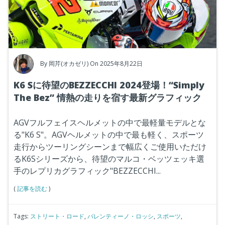
By
岡芹(オカゼリ)
On 2025年8月22日
K6 Sに待望のBEZZECCHI 2024登場！“Simply
The Bez” 情熱の走りを宿す最新グラフィック
AGVフルフェイスヘルメットの中で最軽量モデルとな
る"K6 S"。AGVヘルメットの中で最も軽く、スポーツ
走行からツーリングシーンまで幅広くご使用いただけ
るK6Sシリーズから、待望のマルコ・ベッツェッキ選
手のレプリカグラフィック"BEZZECCHI...
(
記事を読む
)
Tags:
ストリート・ロード
,
バレンティーノ・ロッシ
,
スポーツ
,