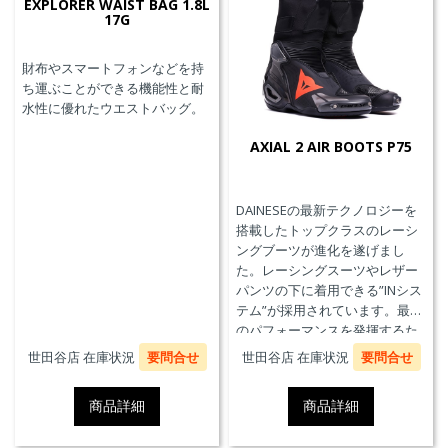
EXPLORER WAIST BAG 1.8L
17G
財布やスマートフォンなどを持
ち運ぶことができる機能性と耐
水性に優れたウエストバッグ。
AXIAL 2 AIR BOOTS P75
DAINESEの最新テクノロジーを
搭載したトップクラスのレーシ
ングブーツが進化を遂げまし
た。レーシングスーツやレザー
パンツの下に着用できる”INシス
テム”が採用されています。最高
のパフォーマンスを発揮するた
めに、ケブラーカーボンを使用
世田谷店 在庫状況
要問合せ
世田谷店 在庫状況
要問合せ
したAxial Distorsion Control
Systemテクノロジー、
商品詳細
商品詳細
Groundtrax®レーシングソー
ル、交換可能なマグネシウムス