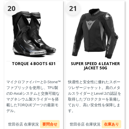
20
21
TORQUE 4 BOOTS 631
SUPER SPEED 4 LEATHER
JACKET 50G
マイクロファイバーとD-Stone™
快適性と安全性に優れたスポー
ファブリックを使用し、TPU製
ツレザージャケット。肩のメタ
のD-Axialシステムと交換可能な
ルスライダーとLevel 2の認証を
マグネシウム製スライダーを搭
取得したプロテクターを装備し
載したTORQUEブーツの最新モ
ており、高い安全性を保障しま
デル。
す。
世田谷店 在庫状況
要問合せ
世田谷店 在庫状況
在庫あり