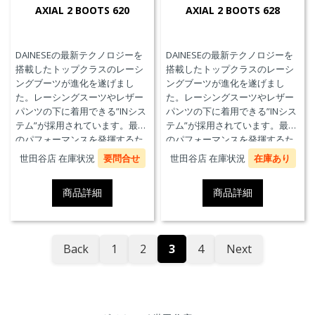
AXIAL 2 BOOTS 620
AXIAL 2 BOOTS 628
DAINESEの最新テクノロジーを
DAINESEの最新テクノロジーを
搭載したトップクラスのレーシ
搭載したトップクラスのレーシ
ングブーツが進化を遂げまし
ングブーツが進化を遂げまし
た。レーシングスーツやレザー
た。レーシングスーツやレザー
パンツの下に着用できる”INシス
パンツの下に着用できる”INシス
テム”が採用されています。最高
テム”が採用されています。最高
のパフォーマンスを発揮するた
のパフォーマンスを発揮するた
めに、ケブラーカーボンを使用
めに、ケブラーカーボンを使用
世田谷店 在庫状況
要問合せ
世田谷店 在庫状況
在庫あり
したAxial Distorsion Control
したAxial Distorsion Control
Systemテクノロジー、
Systemテクノロジー、
商品詳細
商品詳細
Groundtrax®レーシングソー
Groundtrax®レーシングソー
ル、交換可能なマグネシウムス
ル、交換可能なマグネシウムス
ライダーを採用しています。
ライダーを採用しています。
Back
1
2
3
4
Next