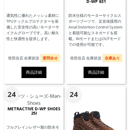
D-WP 631
通気性に優れたメッシュ素材に
防水仕様のモーターサイクルス
TPUナックルプロテクターを装
ポーツブーツで、足首保護用の
備した安全性の高いモーターサ
Axial Distortion Control System
イクルグローブです。高い耐久
と着脱可能なスネガードを搭
性と快適性を提供します。
載。INモードまたはOUTモード
での使用が可能です。
世田谷店 在庫状況
要問合せ
世田谷店 在庫状況
在庫あり
商品詳細
商品詳細
24
24
METRACTIVE D-WP SHOES
25I
フルグレインレザー製の防水モ