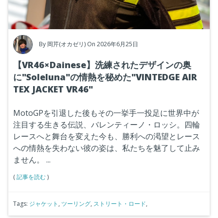
By
岡芹(オカゼリ)
On 2026年6月25日
【VR46×Dainese】洗練されたデザインの奥
に"Soleluna"の情熱を秘めた"VINTEDGE AIR
TEX JACKET VR46"
MotoGPを引退した後もその一挙手一投足に世界中が
注目する生きる伝説、バレンティーノ・ロッシ。四輪
レースへと舞台を変えた今も、勝利への渇望とレース
への情熱を失わない彼の姿は、私たちを魅了して止み
ません。
...
(
記事を読む
)
Tags:
ジャケット
,
ツーリング
,
ストリート・ロード
,