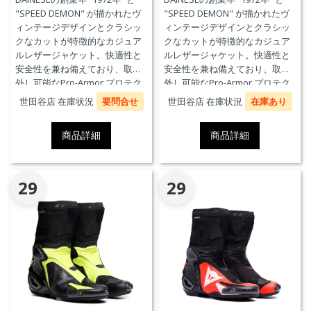
"SPEED DEMON" が描かれたヴ
"SPEED DEMON" が描かれたヴ
ィンテージデザインとクラシッ
ィンテージデザインとクラシッ
クなカットが特徴的なカジュア
クなカットが特徴的なカジュア
ルレザージャケット。快適性と
ルレザージャケット。快適性と
安全性を兼ね備えており、取り
安全性を兼ね備えており、取り
外し可能なPro-Armor プロテク
外し可能なPro-Armor プロテク
ターを装備しています。
ターを装備しています。
世田谷店 在庫状況
要問合せ
世田谷店 在庫状況
在庫あり
商品詳細
商品詳細
29
29