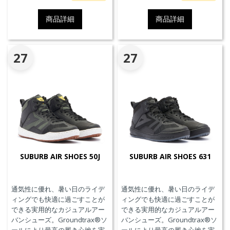
したAxial Distorsion Control
Systemテクノロジー、
商品詳細
商品詳細
Groundtrax®レーシングソー
ル、交換可能なマグネシウムス
ライダー、通気性を高めるパン
チングアッパーを採用していま
27
27
す。
SUBURB AIR SHOES 50J
SUBURB AIR SHOES 631
通気性に優れ、暑い日のライデ
通気性に優れ、暑い日のライデ
ィングでも快適に過ごすことが
ィングでも快適に過ごすことが
できる実用的なカジュアルアー
できる実用的なカジュアルアー
バンシューズ。Groundtrax®ソ
バンシューズ。Groundtrax®ソ