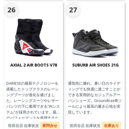
ライダー、通気性を高めるパン
チングアッパーを採用していま
26
27
す。
AXIAL 2 AIR BOOTS V78
SUBURB AIR SHOES 21G
DAINESEの最新テクノロジーを
通気性に優れ、暑い日のライデ
搭載したトップクラスのレーシ
ィングでも快適に過ごすことが
ングブーツが進化を遂げまし
できる実用的なカジュアルアー
た。レーシングスーツやレザー
バンシューズ。Groundtrax®ソ
パンツの下に着用できる”INシス
ールにより最高の履き心地を実
テム”が採用されています。最高
現しています。
のパフォーマンスを発揮するた
めに、ケブラーカーボンを使用
世田谷店 在庫状況
要問合せ
世田谷店 在庫状況
在庫あり