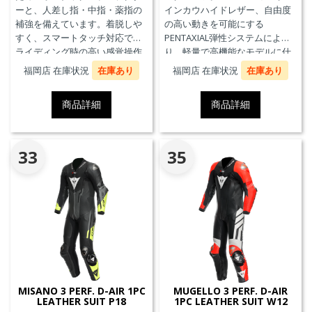
ーと、人差し指・中指・薬指の
インカウハイドレザー、自由度
補強を備えています。着脱しや
の高い動きを可能にする
すく、スマートタッチ対応で、
PENTAXIAL弾性システムによ
ライディング時の高い感覚操作
り、軽量で高機能なモデルに仕
性と抜群の快適性を実現。
上がっています。また、エアバ
福岡店 在庫状況
在庫あり
福岡店 在庫状況
在庫あり
ッグ本体が最大3回の起爆まで繰
り返し利用可能なTriple-
商品詳細
商品詳細
Activation D-air®Racing エアバ
ッグを搭載しています。※別途
ジェネレーター(ガス発生器本体)
の交換が必要です。
33
35
MISANO 3 PERF. D-AIR 1PC
MUGELLO 3 PERF. D-AIR
LEATHER SUIT P18
1PC LEATHER SUIT W12