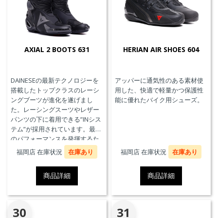
AXIAL 2 BOOTS 631
HERIAN AIR SHOES 604
DAINESEの最新テクノロジーを
アッパーに通気性のある素材使
搭載したトップクラスのレーシ
用した、快適で軽量かつ保護性
ングブーツが進化を遂げまし
能に優れたバイク用シューズ。
た。レーシングスーツやレザー
パンツの下に着用できる”INシス
テム”が採用されています。最高
のパフォーマンスを発揮するた
めに、ケブラーカーボンを使用
福岡店 在庫状況
在庫あり
福岡店 在庫状況
在庫あり
したAxial Distorsion Control
Systemテクノロジー、
商品詳細
商品詳細
Groundtrax®レーシングソー
ル、交換可能なマグネシウムス
ライダーを採用しています。
30
31