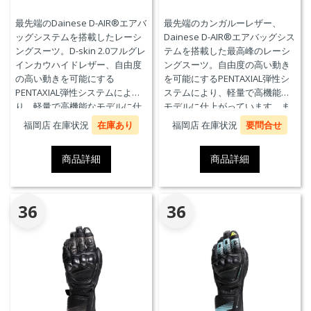
最先端のDainese D-AIR®エアバ
最先端のカンガルーレザー、
ッグシステムを搭載したレーシ
Dainese D-AIR®エアバッグシス
ングスーツ。D-skin 2.0フルグレ
テムを搭載した最高峰のレーシ
インカウハイドレザー、自由度
ングスーツ。自由度の高い動き
の高い動きを可能にする
を可能にするPENTAXIAL弾性シ
PENTAXIAL弾性システムによ
ステムにより、軽量で高機能な
り、軽量で高機能なモデルに仕
モデルに仕上がっています。ま
上がっています。また、エアバ
た、エアバッグ本体が最大3回の
福岡店 在庫状況
在庫あり
福岡店 在庫状況
要問合せ
ッグ本体が最大3回の起爆まで繰
起爆まで繰り返し利用可能な
り返し利用可能なTriple-
Triple-Activation D-air®Racing
商品詳細
商品詳細
Activation D-air®Racing エアバ
エアバッグを搭載しています。
ッグを搭載しています。※別途
※別途ジェネレーター(ガス発生
ジェネレーター(ガス発生器本体)
器本体)の交換が必要です。MFJ
の交換が必要です。
公認モデル。
36
36