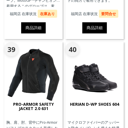
ーブ。MotoGP™チャンピオンが
ドの両方で着用できます。
着用するこのグローブは、素
材、快適性、プロテクションに
福岡店 在庫状況
在庫あり
福岡店 在庫状況
要問合せ
おいて、優れたパフォーマンス
のためにダイネーゼテクノロジ
商品詳細
商品詳細
ーの真髄を表現しています。
39
40
PRO-ARMOR SAFETY
HERIAN D-WP SHOES 604
JACKET 2.0 631
胸、肩、肘、背中にPro-Armor
マイクロファイバーのアッパー