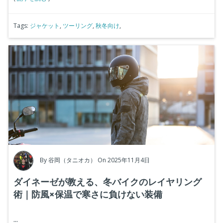
Tags:
ジャケット
,
ツーリング
,
秋冬向け
,
By
谷岡（タニオカ）
On 2025年11月4日
ダイネーゼが教える、冬バイクのレイヤリング
術｜防風×保温で寒さに負けない装備
...