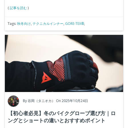
(
記事を読む
)
Tags:
秋冬向け
,
テクニカルインナー
,
GORE-TEX®
,
By
谷岡（タニオカ）
On 2025年10月24日
【初心者必見】冬のバイクグローブ選び方｜ロ
ングとショートの違いとおすすめポイント