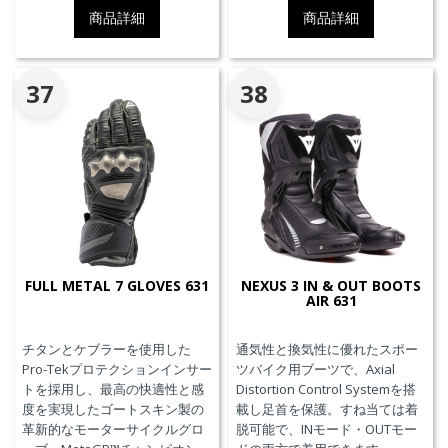
のためにダイネーゼテクノロジ
のためにダイネーゼテクノロジ
商品詳細
商品詳細
ーの真髄を表現しています。
ーの真髄を表現しています。
37
38
FULL METAL 7 GLOVES 631
NEXUS 3 IN & OUT BOOTS
AIR 631
チタンとケブラーを使用した
通気性と換気性に優れたスポー
Pro-Tekプロテクションインサー
ツバイク用ブーツで、Axial
トを採用し、最高の快適性と感
Distortion Control Systemを搭
度を実現したゴートスキン製の
載し足首を保護。すね当ては着
革新的なモーターサイクルグロ
脱可能で、INモード・OUTモー