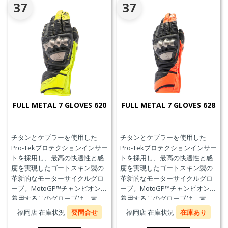
37
37
FULL METAL 7 GLOVES 620
FULL METAL 7 GLOVES 628
チタンとケブラーを使用した
チタンとケブラーを使用した
Pro-Tekプロテクションインサー
Pro-Tekプロテクションインサー
トを採用し、最高の快適性と感
トを採用し、最高の快適性と感
度を実現したゴートスキン製の
度を実現したゴートスキン製の
革新的なモーターサイクルグロ
革新的なモーターサイクルグロ
ーブ。MotoGP™チャンピオンが
ーブ。MotoGP™チャンピオンが
着用するこのグローブは、素
着用するこのグローブは、素
材、快適性、プロテクションに
材、快適性、プロテクションに
福岡店 在庫状況
要問合せ
福岡店 在庫状況
在庫あり
おいて、優れたパフォーマンス
おいて、優れたパフォーマンス