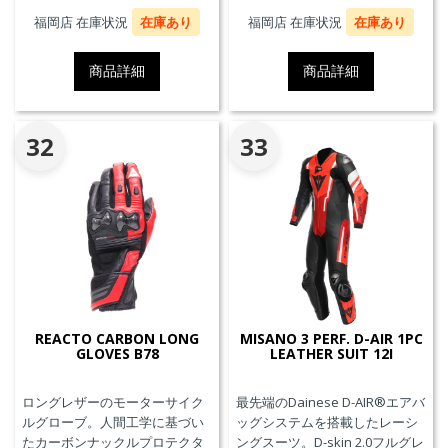
を実現。
性と抜群の快適性を実現。
福岡店 在庫状況
在庫あり
福岡店 在庫状況
在庫あり
商品詳細
商品詳細
32
33
REACTO CARBON LONG
MISANO 3 PERF. D-AIR 1PC
GLOVES B78
LEATHER SUIT 12I
ロングレザーのモーターサイク
最先端のDainese D-AIR®エアバ
ルグローブ。人間工学に基づい
ッグシステムを搭載したレーシ
たカーボンナックルプロテクタ
ングスーツ。D-skin 2.0フルグレ