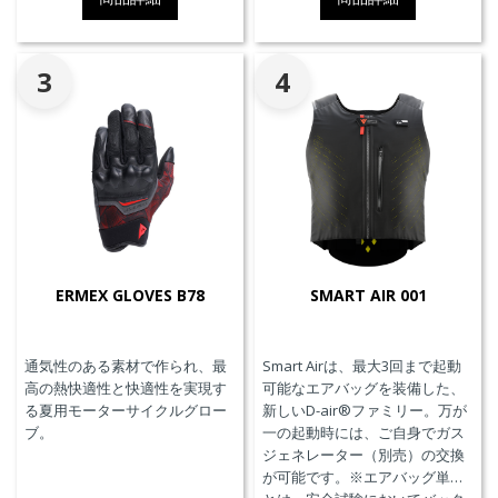
3
4
ERMEX GLOVES B78
SMART AIR 001
通気性のある素材で作られ、最
Smart Airは、最大3回まで起動
高の熱快適性と快適性を実現す
可能なエアバッグを装備した、
る夏用モーターサイクルグロー
新しいD-air®ファミリー。万が
ブ。
一の起動時には、ご自身でガス
ジェネレーター（別売）の交換
が可能です。※エアバッグ単体