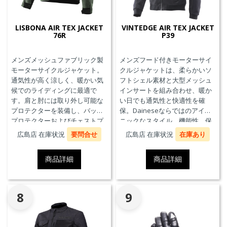
LISBONA AIR TEX JACKET
VINTEDGE AIR TEX JACKET
76R
P39
メンズメッシュファブリック製
メンズフード付きモーターサイ
モーターサイクルジャケット。
クルジャケットは、柔らかいソ
通気性が高く涼しく、暖かい気
フトシェル素材と大型メッシュ
候でのライディングに最適で
インサートを組み合わせ、暖か
す。肩と肘には取り外し可能な
い日でも通気性と快適性を確
プロテクターを装備し、バック
保。Daineseならではのアイコ
プロテクターおよびチェストプ
ニックなスタイル、機能性、保
ロテクターにも対応していま
護性能を兼ね備え、郊外でのツ
広島店 在庫状況
要問合せ
広島店 在庫状況
在庫あり
す。
ーリングや都市での通勤に最適
です。
商品詳細
商品詳細
8
9