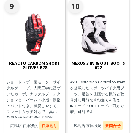
9
10
REACTO CARBON SHORT
NEXUS 3 IN & OUT BOOTS
GLOVES B78
622
ショートレザー製モーターサイ
Axial Distortion Control System
クルグローブ。人間工学に基づ
を搭載したスポーツバイク用ブ
いたカーボンナックルプロテク
ーツ。足首を保護する機能と取
ションと、パーム・小指・親指
り外し可能なすね当てを備え、
のパッド付き。着脱しやすく、
INモード・OUTモードの両方で
スマートタッチ対応で、高い操
着用可能です。
作感と極上の快適性を実現。
広島店 在庫状況
在庫あり
広島店 在庫状況
要問合せ