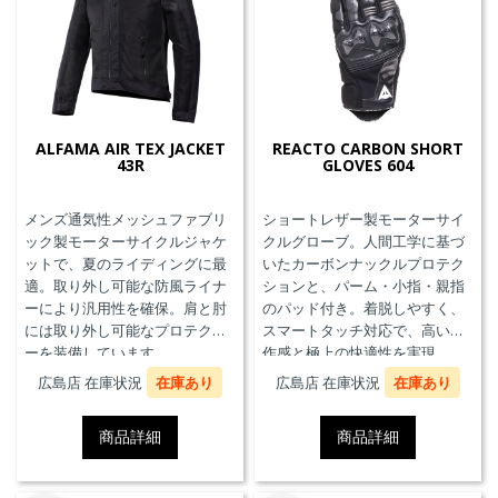
ALFAMA AIR TEX JACKET
REACTO CARBON SHORT
43R
GLOVES 604
メンズ通気性メッシュファブリ
ショートレザー製モーターサイ
ック製モーターサイクルジャケ
クルグローブ。人間工学に基づ
ットで、夏のライディングに最
いたカーボンナックルプロテク
適。取り外し可能な防風ライナ
ションと、パーム・小指・親指
ーにより汎用性を確保。肩と肘
のパッド付き。着脱しやすく、
には取り外し可能なプロテクタ
スマートタッチ対応で、高い操
ーを装備しています。
作感と極上の快適性を実現。
広島店 在庫状況
在庫あり
広島店 在庫状況
在庫あり
商品詳細
商品詳細