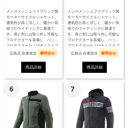
メンズメッシュファブリック製
メンズメッシュファブリック製
モーターサイクルジャケット。
モーターサイクルジャケット。
通気性が高く涼しく、暖かい気
通気性が高く涼しく、暖かい気
候でのライディングに最適で
候でのライディングに最適で
す。肩と肘には取り外し可能な
す。肩と肘には取り外し可能な
プロテクターを装備し、バック
プロテクターを装備し、バック
プロテクターおよびチェストプ
プロテクターおよびチェストプ
ロテクターにも対応していま
ロテクターにも対応していま
広島店 在庫状況
要問合せ
広島店 在庫状況
要問合せ
す。
す。
商品詳細
商品詳細
6
7