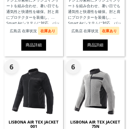
トシェル素材にメッシュインサ
トシェル素材にメッシュインサ
ートを組み合わせ、暑い日でも
ートを組み合わせ、暑い日でも
通気性と快適性を確保。肘と肩
通気性と快適性を確保。肘と肩
にプロテクターを装備し、
にプロテクターを装備し、
Smart Airシステムに対応。バッ
Smart Airシステムに対応。バッ
クプロテクターおよびチェスト
クプロテクターおよびチェスト
広島店 在庫状況
在庫あり
広島店 在庫状況
在庫あり
プロテクターにも対応していま
プロテクターにも対応していま
す。
す。
商品詳細
商品詳細
6
6
LISBONA AIR TEX JACKET
LISBONA AIR TEX JACKET
001
75N