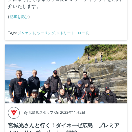
介いたします。
(
記事を読む
)
Tags:
ジャケット
,
ツーリング
,
ストリート・ロード
,
By
広島店スタッフ
On 2023年11月2日
宮城光さんと行く！ダイネーゼ広島 プレミア