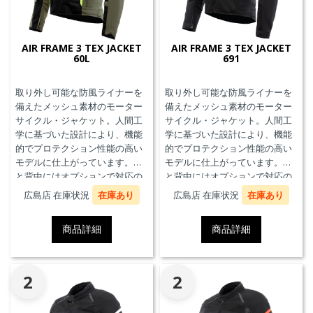
AIR FRAME 3 TEX JACKET
AIR FRAME 3 TEX JACKET
60L
691
取り外し可能な防風ライナーを
取り外し可能な防風ライナーを
備えたメッシュ素材のモーター
備えたメッシュ素材のモーター
サイクル・ジャケット。人間工
サイクル・ジャケット。人間工
学に基づいた設計により、機能
学に基づいた設計により、機能
的でプロテクション性能の高い
的でプロテクション性能の高い
モデルに仕上がっています。胸
モデルに仕上がっています。胸
と背中にはオプションで対応の
と背中にはオプションで対応の
プロテクターを装着することが
プロテクターを装着することが
広島店 在庫状況
在庫あり
広島店 在庫状況
在庫あり
できます。また、防水の内ポケ
できます。また、防水の内ポケ
ット、EN17092クラスA認証、パ
ット、EN17092クラスA認証、パ
商品詳細
商品詳細
ンツと接続可能なファスナーを
ンツと接続可能なファスナーを
備えています。
備えています。
2
2