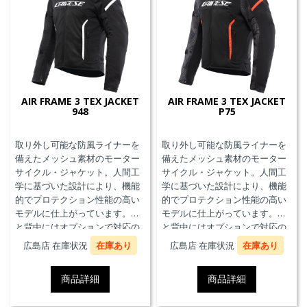
AIR FRAME 3 TEX JACKET
AIR FRAME 3 TEX JACKET
948
P75
取り外し可能な防風ライナーを
取り外し可能な防風ライナーを
備えたメッシュ素材のモーター
備えたメッシュ素材のモーター
サイクル・ジャケット。人間工
サイクル・ジャケット。人間工
学に基づいた設計により、機能
学に基づいた設計により、機能
的でプロテクション性能の高い
的でプロテクション性能の高い
モデルに仕上がっています。胸
モデルに仕上がっています。胸
と背中にはオプションで対応の
と背中にはオプションで対応の
プロテクターを装着することが
プロテクターを装着することが
広島店 在庫状況
在庫あり
広島店 在庫状況
在庫あり
できます。また、防水の内ポケ
できます。また、防水の内ポケ
ット、EN17092クラスA認証、パ
ット、EN17092クラスA認証、パ
商品詳細
商品詳細
ンツと接続可能なファスナーを
ンツと接続可能なファスナーを
備えています。
備えています。