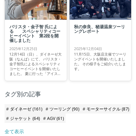
バリスタ・金子智 氏によ
秋の奈良、秘湯温泉ツーリ
る スペシャリティコー
ングレポート
ヒーイベント 第2段を開
催しました
2025年12月25日
2025年12月04日
12月14日（日）、ダイネーゼ大
11月15日、大阪店主催でツーリ
阪（なんば）にて、 バリスタ・
ングイベントを開催いたしまし
金子智氏によるスペシャリティ
た。 その様子をご紹介いたしま
コーヒーイベントを開催いたし
す。
ました。 夏に行った「アイスコ
ーヒー体験」に続く第2弾とな
る今回は、 「ハンドドリップ体
験」 をテーマに、コーヒーの奥
タグ別の記事
深さを体感していただきまし
た。
ダイネーゼ
(161)
ツーリング
(90)
モーターサイクル
(87)
ジャケット
(64)
AGV
(61)
全て表示