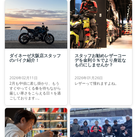
性に合わせた一着を選べるのも
魅力のひとつです。 本日はそん
なレザージャケットの中から、
先日大阪店にも入荷したクラシ
カルなヴィンテージスタイルが
特徴の『LEGGENDA LEATHER
JACKET』をご紹介いたします。
ダイネーゼ大阪店スタッフ
スタッフお勧めレザーコー
のバイク紹介！
デを金利０％でより身近な
ものにしませんか？
2026年02月11日
2026年01月26日
2月も中頃に差し掛かり、もう
レザーって憧れますよね。
すぐやってくる春を待ちながら
厳しい寒さをこらえる日々を過
ごしております…。