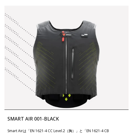
SMART AIR 001-BLACK
Smart Airは「EN 1621-4 CC Level.2（胸）」と「EN 1621-4 CB