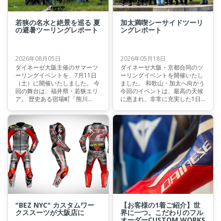
若狭の名水と絶景を巡る 夏
加太満喫シーサイドツーリ
の避暑ツーリングレポート
ングレポート
2026年08月05日
2026年05月18日
ダイネーゼ大阪主催のサマーツ
ダイネーゼ大阪・京都合同のツ
ーリングイベントを、7月11日
ーリングイベントを開催いたし
（土）に開催いたしました。 今
ました。 和歌山・加太へ向かう
回の舞台は、福井県・若狭エリ
今回のイベントは、最高の天候
ア。 歴史ある宿場町「熊川
に恵まれ、非常に充実した1日
宿」、涼やかな水音に癒される
となりました。 海沿いを流すラ
「瓜割の滝」、若狭ならではの
イディング。加太で味わう海の
味覚を楽しむランチ、そして若
幸。 そして、歴史と自然に触れ
狭湾を一望できる絶景ロード
る立ち寄りスポット、ツーリン
「エンゼルライン」を巡りま
グの最後を締めくくる絶景露天
す。 気持ちの良いワインディン
風呂。 ただ走るだけでは終わら
グを走り、歴史と自然に触れ、
ない、密度のある1日のレポー
美味しい料理と雄大な景色を満
トを是非ご覧ください。
喫する。 夏の若狭の魅力をたっ
ぷりと詰め込んだ、特別な1日
のレポートをぜひご覧くださ
い。
"BEZ NYC" カスタムワー
【お客様の1着ご紹介】世
クススーツが大阪店に
界に一つ。こだわりのフル
オーダーCUSTOM WORKS