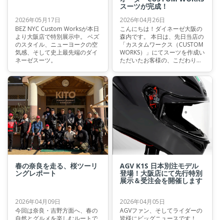
スーツが完成！
2026年05月17日
2026年04月26日
BEZ NYC Custom Worksが本日
こんにちは！ダイネーゼ大阪の
より大阪店で特別展示中。 ベズ
森内です。 本日は、先日当店の
のスタイル、ニューヨークの空
「カスタムワークス（CUSTOM
気感、そして史上最先端のダイ
WORKS）」にてスーツを作成い
ネーゼスーツ。
ただいたお客様の、こだわりの
一着をご紹介させていただきま
す。 今回オーダーいただいたの
は、ダイネーゼの最新テクノロ
ジーを凝縮した最高峰モデル
「MISANO 3 PERF. D-AIR®」。
お客様の熱いこだわりと、当店
の技術が融合した素晴らしいス
ーツが仕上がりました。
春の奈良を走る、桜ツーリ
AGV K1S 日本別注モデル
ングレポート
登場！大阪店にて先行特別
展示＆受注会を開催します
2026年04月09日
2026年04月05日
今回は奈良・吉野方面へ、春の
AGVファン、そしてライダーの
自然とグルメを楽しむルートで
皆様にビッグニュースです！