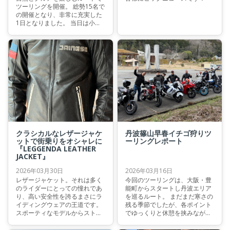
ツーリングを開催。 総勢15名で
の開催となり、非常に充実した
1日となりました。 当日は小野
スタッフの“晴れ男パワー”もあ
り、絶好のツーリング日和。 朝
から期待感の高まるスタートと
なりました。
クラシカルなレザージャケ
丹波篠山早春イチゴ狩りツ
ットで街乗りをオシャレに
ーリングレポート
『LEGGENDA LEATHER
JACKET』
2026年03月30日
2026年03月16日
レザージャケット。それは多く
今回のツーリングは、大阪・豊
のライダーにとっての憧れであ
能町からスタートし丹波エリア
り、高い安全性を誇るまさにラ
を巡るルート。 まだまだ寒さの
イディングウェアの王道です。
残る季節でしたが、各ポイント
スポーティなモデルからストリ
でゆっくりと休憩を挟みなが
ートスタイルまで、そのデザイ
ら、充実した1日となりまし
ンは非常に豊富で、シーンや個
た。