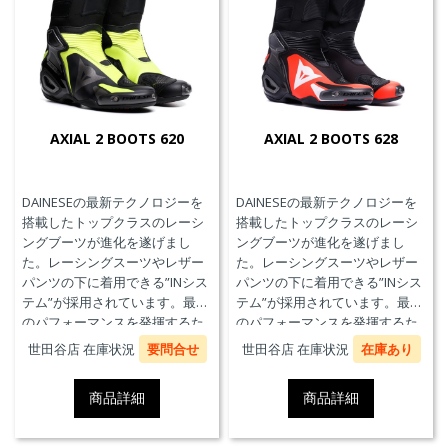
AXIAL 2 BOOTS 620
AXIAL 2 BOOTS 628
DAINESEの最新テクノロジーを
DAINESEの最新テクノロジーを
搭載したトップクラスのレーシ
搭載したトップクラスのレーシ
ングブーツが進化を遂げまし
ングブーツが進化を遂げまし
た。レーシングスーツやレザー
た。レーシングスーツやレザー
パンツの下に着用できる”INシス
パンツの下に着用できる”INシス
テム”が採用されています。最高
テム”が採用されています。最高
のパフォーマンスを発揮するた
のパフォーマンスを発揮するた
めに、ケブラーカーボンを使用
めに、ケブラーカーボンを使用
世田谷店 在庫状況
要問合せ
世田谷店 在庫状況
在庫あり
したAxial Distorsion Control
したAxial Distorsion Control
Systemテクノロジー、
Systemテクノロジー、
商品詳細
商品詳細
Groundtrax®レーシングソー
Groundtrax®レーシングソー
ル、交換可能なマグネシウムス
ル、交換可能なマグネシウムス
ライダーを採用しています。
ライダーを採用しています。