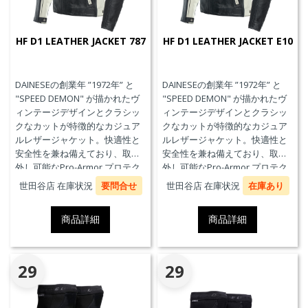
HF D1 LEATHER JACKET 787
HF D1 LEATHER JACKET E10
DAINESEの創業年 ”1972年” と
DAINESEの創業年 ”1972年” と
"SPEED DEMON" が描かれたヴ
"SPEED DEMON" が描かれたヴ
ィンテージデザインとクラシッ
ィンテージデザインとクラシッ
クなカットが特徴的なカジュア
クなカットが特徴的なカジュア
ルレザージャケット。快適性と
ルレザージャケット。快適性と
安全性を兼ね備えており、取り
安全性を兼ね備えており、取り
外し可能なPro-Armor プロテク
外し可能なPro-Armor プロテク
ターを装備しています。
ターを装備しています。
世田谷店 在庫状況
要問合せ
世田谷店 在庫状況
在庫あり
商品詳細
商品詳細
29
29