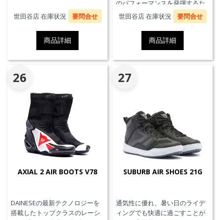
のパフォーマンスを発揮するた
めに、ケブラーカーボンを使用
世田谷店 在庫状況
要問合せ
世田谷店 在庫状況
要問合せ
したAxial Distorsion Control
Systemテクノロジー、
商品詳細
商品詳細
Groundtrax®レーシングソー
ル、交換可能なマグネシウムス
ライダー、通気性を高めるパン
チングアッパーを採用していま
26
27
す。
AXIAL 2 AIR BOOTS V78
SUBURB AIR SHOES 21G
DAINESEの最新テクノロジーを
通気性に優れ、暑い日のライデ
搭載したトップクラスのレーシ
ィングでも快適に過ごすことが