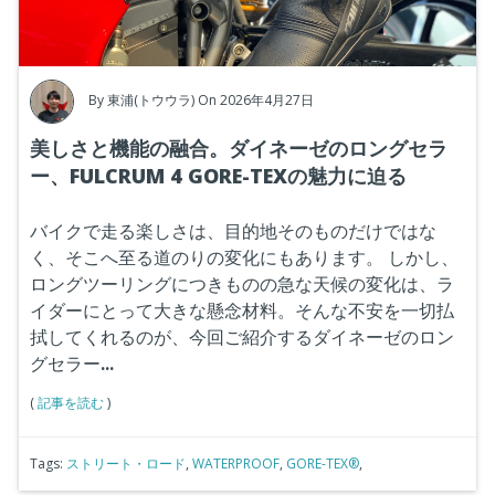
By
東浦(トウウラ)
On 2026年4月27日
美しさと機能の融合。ダイネーゼのロングセラ
ー、FULCRUM 4 GORE-TEXの魅力に迫る
バイクで走る楽しさは、目的地そのものだけではな
く、そこへ至る道のりの変化にもあります。
しかし、
ロングツーリングにつきものの急な天候の変化は、ラ
イダーにとって大きな懸念材料。そんな不安を一切払
拭してくれるのが、今回ご紹介するダイネーゼのロン
グセラー
...
(
記事を読む
)
Tags:
ストリート・ロード
,
WATERPROOF
,
GORE-TEX®
,