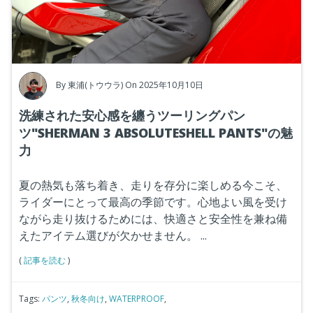
By
東浦(トウウラ)
On 2025年10月10日
洗練された安心感を纏うツーリングパン
ツ"SHERMAN 3 ABSOLUTESHELL PANTS"の魅
力
夏の熱気も落ち着き、走りを存分に楽しめる今こそ、
ライダーにとって最高の季節です。心地よい風を受け
ながら走り抜けるためには、快適さと安全性を兼ね備
えたアイテム選びが欠かせません。
...
(
記事を読む
)
Tags:
パンツ
,
秋冬向け
,
WATERPROOF
,