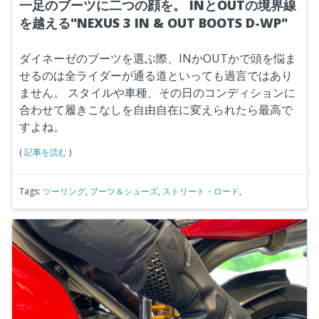
一足のブーツに二つの顔を。 INとOUTの境界線
を越える"NEXUS 3 IN & OUT BOOTS D-WP"
ダイネーゼのブーツを選ぶ際、INかOUTかで頭を悩ま
せるのは全ライダーが通る道といっても過言ではあり
ません。
スタイルや車種、その日のコンディションに
合わせて履きこなしを自由自在に変えられたら最高で
すよね。
(
記事を読む
)
Tags:
ツーリング
,
ブーツ＆シューズ
,
ストリート・ロード
,