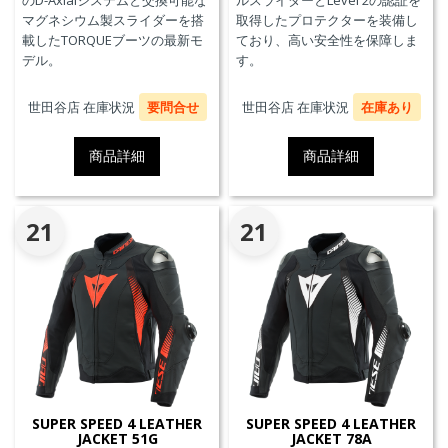
のD-Axialシステムと交換可能な
ルスライダーとLevel 2の認証を
マグネシウム製スライダーを搭
取得したプロテクターを装備し
載したTORQUEブーツの最新モ
ており、高い安全性を保障しま
デル。
す。
世田谷店 在庫状況
要問合せ
世田谷店 在庫状況
在庫あり
商品詳細
商品詳細
21
21
SUPER SPEED 4 LEATHER
SUPER SPEED 4 LEATHER
JACKET 51G
JACKET 78A