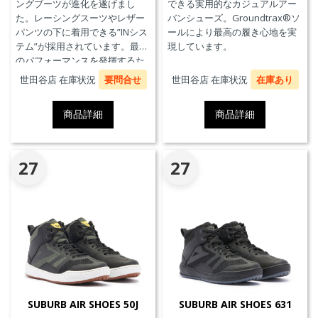
ングブーツが進化を遂げまし
できる実用的なカジュアルアー
た。レーシングスーツやレザー
バンシューズ。Groundtrax®ソ
パンツの下に着用できる”INシス
ールにより最高の履き心地を実
テム”が採用されています。最高
現しています。
のパフォーマンスを発揮するた
めに、ケブラーカーボンを使用
世田谷店 在庫状況
要問合せ
世田谷店 在庫状況
在庫あり
したAxial Distorsion Control
Systemテクノロジー、
商品詳細
商品詳細
Groundtrax®レーシングソー
ル、交換可能なマグネシウムス
ライダー、通気性を高めるパン
チングアッパーを採用していま
27
27
す。
SUBURB AIR SHOES 50J
SUBURB AIR SHOES 631