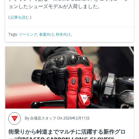
ョンしたシューズモデルが入荷しました。
(
記事を読む
)
Tags:
ツーリング
,
春夏向け
,
秋冬向け
,
By
台場店スタッフ
On 2026年2月11日
街乗りから峠道までマルチに活躍する新作グロ