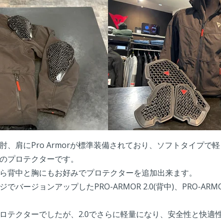
肘、肩にPro Armorが標準装備されており、ソフトタイプで
のプロテクターです。
ら背中と胸にもお好みでプロテクターを追加出来ます。
ージョンアップしたPRO-ARMOR 2.0(背中)、PRO-ARMOR C
ロテクターでしたが、2.0でさらに軽量になり、安全性と快適