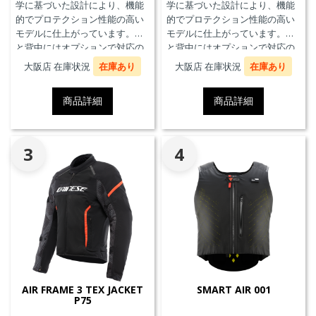
学に基づいた設計により、機能
学に基づいた設計により、機能
的でプロテクション性能の高い
的でプロテクション性能の高い
モデルに仕上がっています。胸
モデルに仕上がっています。胸
と背中にはオプションで対応の
と背中にはオプションで対応の
プロテクターを装着することが
プロテクターを装着することが
大阪店 在庫状況
在庫あり
大阪店 在庫状況
在庫あり
できます。また、防水の内ポケ
できます。また、防水の内ポケ
ット、EN17092クラスA認証、パ
ット、EN17092クラスA認証、パ
商品詳細
商品詳細
ンツと接続可能なファスナーを
ンツと接続可能なファスナーを
備えています。
備えています。
3
4
AIR FRAME 3 TEX JACKET
SMART AIR 001
P75