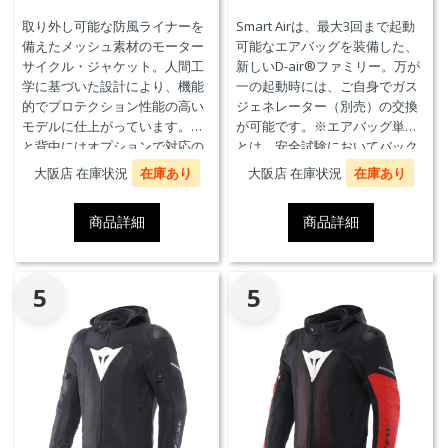
取り外し可能な防風ライナーを
Smart Airは、最大3回まで起動
備えたメッシュ素材のモーター
可能なエアバッグを装備した、
サイクル・ジャケット。人間工
新しいD-air®ファミリー。万が
学に基づいた設計により、機能
一の起動時には、ご自身でガス
的でプロテクション性能の高い
ジェネレーター（別売）の交換
モデルに仕上がっています。胸
が可能です。※エアバッグ単体
と背中にはオプションで対応の
とは、安全試験においてバック
プロテクターを装着することが
プロテクターとの併用を必要と
大阪店 在庫状況
在庫あり
大阪店 在庫状況
在庫あり
できます。また、防水の内ポケ
せず、エアバッグことを指しま
ット、EN17092クラスA認証、パ
す。
商品詳細
商品詳細
ンツと接続可能なファスナーを
備えています。
5
5