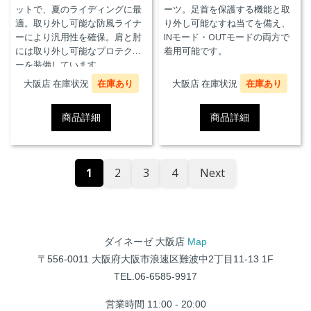
ットで、夏のライディングに最
ーツ。足首を保護する機能と取
適。取り外し可能な防風ライナ
り外し可能なすね当てを備え、
ーにより汎用性を確保。肩と肘
INモード・OUTモードの両方で
には取り外し可能なプロテクタ
着用可能です。
ーを装備しています。
大阪店 在庫状況
在庫あり
大阪店 在庫状況
在庫あり
商品詳細
商品詳細
1
2
3
4
Next
ダイネーゼ 大阪店
Map
〒556-0011 大阪府大阪市浪速区難波中2丁目11-13 1F
TEL.06-6585-9917
営業時間 11:00 - 20:00