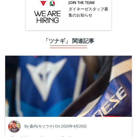
JOIN THE TEAM
ダイネーゼスタッフ募
集のお知らせ
「ツナギ」 関連記事
By
森内(モリウチ)
On 2026年4月26日