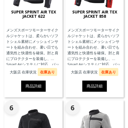
SUPER SPRINT AIR TEX
SUPER SPRINT AIR TEX
JACKET 622
JACKET 858
メンズスポーツモーターサイク
メンズスポーツモーターサイク
ルジャケットは、柔らかいソフ
ルジャケットは、柔らかいソフ
トシェル素材にメッシュインサ
トシェル素材にメッシュインサ
ートを組み合わせ、暑い日でも
ートを組み合わせ、暑い日でも
通気性と快適性を確保。肘と肩
通気性と快適性を確保。肘と肩
にプロテクターを装備し、
にプロテクターを装備し、
Smart Airシステムに対応。バッ
Smart Airシステムに対応。バッ
クプロテクターおよびチェスト
クプロテクターおよびチェスト
大阪店 在庫状況
在庫あり
大阪店 在庫状況
在庫あり
プロテクターにも対応していま
プロテクターにも対応していま
す。
す。
商品詳細
商品詳細
6
6