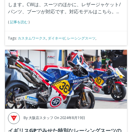
します。CWは、スーツのほかに、レザージャケット/
パンツ、ブーツが対応です。対応モデルは
こちら
。...
(
記事を読む
)
Tags:
カスタムワークス
,
ダイネーゼ
,
レーシングスーツ
,
By
大阪店スタッフ
On 2024年8月19日
イギリスGPでみせた特別なレーシングスーツの