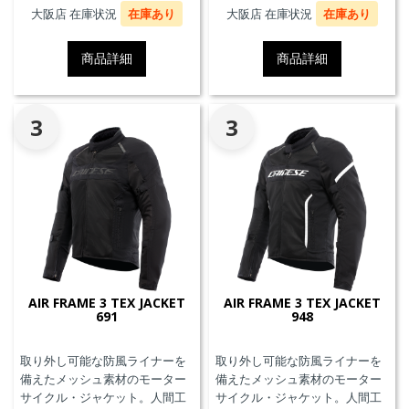
プロテクターを装着することが
大阪店 在庫状況
在庫あり
大阪店 在庫状況
在庫あり
できます。また、防水の内ポケ
ット、EN17092クラスA認証、パ
商品詳細
商品詳細
ンツと接続可能なファスナーを
備えています。
3
3
AIR FRAME 3 TEX JACKET
AIR FRAME 3 TEX JACKET
691
948
取り外し可能な防風ライナーを
取り外し可能な防風ライナーを
備えたメッシュ素材のモーター
備えたメッシュ素材のモーター
サイクル・ジャケット。人間工
サイクル・ジャケット。人間工