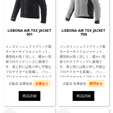
LISBONA AIR TEX JACKET
LISBONA AIR TEX JACKET
001
75N
メンズメッシュファブリック製
メンズメッシュファブリック製
モーターサイクルジャケット。
モーターサイクルジャケット。
通気性が高く涼しく、暖かい気
通気性が高く涼しく、暖かい気
候でのライディングに最適で
候でのライディングに最適で
す。肩と肘には取り外し可能な
す。肩と肘には取り外し可能な
プロテクターを装備し、バック
プロテクターを装備し、バック
プロテクターおよびチェストプ
プロテクターおよびチェストプ
ロテクターにも対応していま
ロテクターにも対応していま
大阪店 在庫状況
在庫あり
大阪店 在庫状況
要問合せ
す。
す。
商品詳細
商品詳細