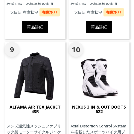
作感と極上の快適性を実現。
作感と極上の快適性を実現。
大阪店 在庫状況
在庫あり
大阪店 在庫状況
在庫あり
商品詳細
商品詳細
9
10
ALFAMA AIR TEX JACKET
NEXUS 3 IN & OUT BOOTS
43R
622
メンズ通気性メッシュファブリ
Axial Distortion Control System
ック製モーターサイクルジャケ
を搭載したスポーツバイク用ブ