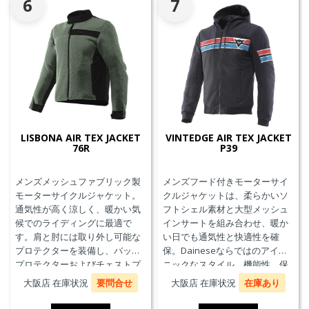
6
7
LISBONA AIR TEX JACKET
VINTEDGE AIR TEX JACKET
76R
P39
メンズメッシュファブリック製
メンズフード付きモーターサイ
モーターサイクルジャケット。
クルジャケットは、柔らかいソ
通気性が高く涼しく、暖かい気
フトシェル素材と大型メッシュ
候でのライディングに最適で
インサートを組み合わせ、暖か
す。肩と肘には取り外し可能な
い日でも通気性と快適性を確
プロテクターを装備し、バック
保。Daineseならではのアイコ
プロテクターおよびチェストプ
ニックなスタイル、機能性、保
ロテクターにも対応していま
護性能を兼ね備え、郊外でのツ
大阪店 在庫状況
要問合せ
大阪店 在庫状況
在庫あり
す。
ーリングや都市での通勤に最適
です。