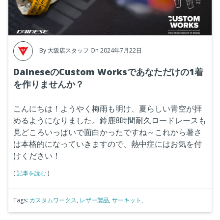
By
大阪店スタッフ
On 2024年7月22日
DaineseのCustom Worksであなただけの1着
を作りませんか？
こんにちは！ようやく梅雨も明け、夏らしい青空が拝
めるようになりました。鈴鹿8時間耐久ロードレースも
見どころいっぱいで面白かったですね～これから暑さ
は本格的になっていきますので、熱中症にはお気を付
けください！
(
記事を読む
)
Tags:
カスタムワークス
,
レザー製品
,
サーキット
,