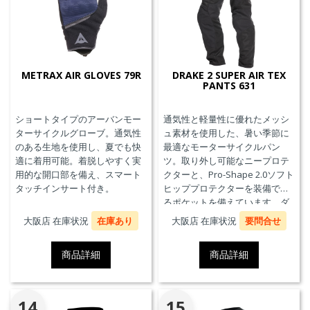
METRAX AIR GLOVES 79R
DRAKE 2 SUPER AIR TEX
PANTS 631
ショートタイプのアーバンモー
通気性と軽量性に優れたメッシ
ターサイクルグローブ。通気性
ュ素材を使用した、暑い季節に
のある生地を使用し、夏でも快
最適なモーターサイクルパン
適に着用可能。着脱しやすく実
ツ。取り外し可能なニープロテ
用的な開口部を備え、スマート
クターと、Pro-Shape 2.0ソフト
タッチインサート付き。
ヒッププロテクターを装備でき
るポケットを備えています。ダ
イネーゼのジャケットを接続が
大阪店 在庫状況
在庫あり
大阪店 在庫状況
要問合せ
できるファスナーを備えてお
り、AIR FRAME 3 TEX JACKETと
商品詳細
商品詳細
コーディネートが可能です。
14
15