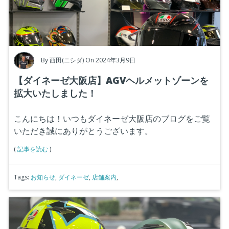
By
西田(ニシダ)
On 2024年3月9日
【ダイネーゼ大阪店】AGVヘルメットゾーンを
拡大いたしました！
こんにちは！いつもダイネーゼ大阪店のブログをご覧
いただき誠にありがとうございます。
(
記事を読む
)
Tags:
お知らせ
,
ダイネーゼ
,
店舗案内
,