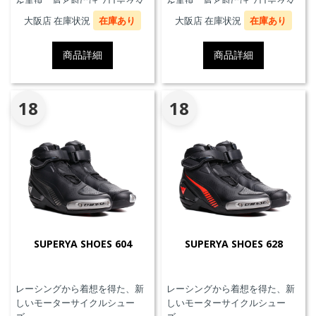
を実現。肩と肘にはプロテクタ
を実現。肩と肘にはプロテクタ
ーを装備し、Smart Airエアバッ
ーを装備し、Smart Airエアバッ
大阪店 在庫状況
在庫あり
大阪店 在庫状況
在庫あり
グシステムにも対応していま
グシステムにも対応していま
す。
す。
商品詳細
商品詳細
18
18
SUPERYA SHOES 604
SUPERYA SHOES 628
レーシングから着想を得た、新
レーシングから着想を得た、新
しいモーターサイクルシュー
しいモーターサイクルシュー