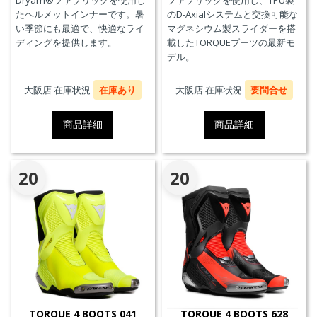
Dryarn®ファブリックを使用し
ファブリックを使用し、TPU製
たヘルメットインナーです。暑
のD-Axialシステムと交換可能な
い季節にも最適で、快適なライ
マグネシウム製スライダーを搭
ディングを提供します。
載したTORQUEブーツの最新モ
デル。
大阪店 在庫状況
在庫あり
大阪店 在庫状況
要問合せ
商品詳細
商品詳細
20
20
TORQUE 4 BOOTS 041
TORQUE 4 BOOTS 628