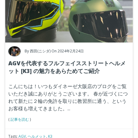
By
西田(ニシダ)
On 2024年2月24日
AGVを代表するフルフェイスストリートヘルメ
ット [K3] の魅力をあらためてご紹介
こんにちは！いつもダイネーゼ大阪店のブログをご覧
いただき誠にありがとうございます。
春が近づくにつ
れて新たに２輪の免許を取りに教習所に通う、という
お客様も増えてきました。...
(
記事を読む
)
Tags:
AGV
,
ヘルメット
,
K3