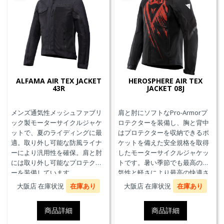
ALFAMA AIR TEX JACKET
HEROSPHERE AIR TEX
43R
JACKET 08J
メンズ通気性メッシュファブリ
肩と肘にソフトなPro-Armorプ
ック製モーターサイクルジャケ
ロテクターを装備し、胸と背中
ットで、夏のライディングに最
はプロテクターを収納できるポ
適。取り外し可能な防風ライナ
ケットを備えた安全規格を取得
ーにより汎用性を確保。肩と肘
したモーターサイクルジャケッ
には取り外し可能なプロテクタ
トです。暑い季節でも最高の通
ーを装備しています。
気性と軽さにより最高の快適さ
を実現します。
大阪店 在庫状況
在庫あり
大阪店 在庫状況
在庫あり
商品詳細
商品詳細