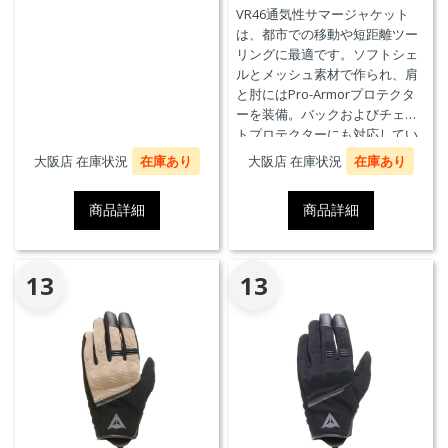
を実現します。
VR46通気性サマージャケット
は、都市での移動や短距離ツー
リングに最適です。ソフトシェ
ルとメッシュ素材で作られ、肩
と肘にはPro-Armorプロテクタ
ーを装備。バックおよびチェス
トプロテクターにも対応してい
ます。デザインはヴァレンティ
大阪店 在庫状況
在庫あり
大阪店 在庫状況
在庫あり
ーノ・ロッシのキャリアに敬意
を表しています。EN 17092 クラ
商品詳細
商品詳細
スA認証取得済み。
13
13