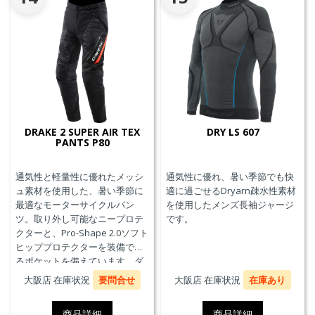
DRAKE 2 SUPER AIR TEX
DRY LS 607
PANTS P80
通気性と軽量性に優れたメッシ
通気性に優れ、暑い季節でも快
ュ素材を使用した、暑い季節に
適に過ごせるDryarn疎水性素材
最適なモーターサイクルパン
を使用したメンズ長袖ジャージ
ツ。取り外し可能なニープロテ
です。
クターと、Pro-Shape 2.0ソフト
ヒッププロテクターを装備でき
るポケットを備えています。ダ
イネーゼのジャケットを接続が
大阪店 在庫状況
要問合せ
大阪店 在庫状況
在庫あり
できるファスナーを備えてお
り、AIR FRAME 3 TEX JACKETと
商品詳細
商品詳細