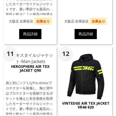
したモーターサイクルジャケッ
トです。暑い季節でも最高の通
気性と軽さにより最高の快適さ
を実現します。
大阪店 在庫状況
在庫あり
大阪店 在庫状況
在庫あり
商品詳細
商品詳細
11
12
HEROSPHERE AIR TEX
JACKET Q90
肩と肘にソフトなPro-Armorプ
ロテクターを装備し、胸と背中
はプロテクターを収納できるポ
ケットを備えた安全規格を取得
VINTEDGE AIR TEX JACKET
したモーターサイクルジャケッ
VR46 620
トです。暑い季節でも最高の通
気性と軽さにより最高の快適さ