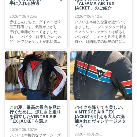
手に入れる快適
「ALFAMA AIR TEX
JACKET」のご紹介
2026年06月25日
2026年06月12日
皆様こんにちは。ダイネーゼ埼
いよいよ本格的な夏が近づいて
玉三郷店です。気温が上がり、
きました。 「プロテクター付き
汗ばむ季節がやってきました
のメッシュジャケットは頼もし
ね。 「バイクには乗りたいけれ
いけれど、ちょっと近所を走る
ど、汗でジャケットが肌に張り
時や、目的地での観光の時には
付くのが不快…」 「メッシュジ
少し大げさに見えてしまう…」
ャケットを着ているのに、熱が
そんなお悩みを抱えているライ
こもって暑い…」 そんなお悩み
ダーはいらっしゃいませんか？
を抱えていませんか？ 今回は、
本日は、そんな方にこそ袖を通
そんな夏のライディングを劇的
していただきたい、今シーズン
に涼しく、快適へと変えてくれ
大注目の新作アーバンメッシュ
るダイネーゼ自慢の高機能イン
ジャケットをご紹介いたしま
ナーをご紹介いたします。
す！
この夏、最高の景色を見に
バイクを降りても美しい。
行くために。涼しさと走り
VINTEDGE AIR TEX
を両立したVENTAR AIR
JACKETが叶える大人の洗
TEX JACKETを選ぶ
練されたヴィンテージスタ
イル
2026年06月07日
2026年05月29日
いよいよ本格的なサマーシーズ