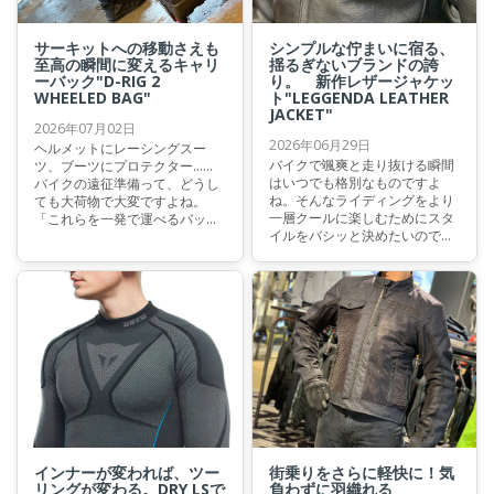
サーキットへの移動さえも
シンプルな佇まいに宿る、
至高の瞬間に変えるキャリ
揺るぎないブランドの誇
ーバック"D-RIG 2
り。 新作レザージャケッ
WHEELED BAG"
ト"LEGGENDA LEATHER
JACKET"
2026年07月02日
2026年06月29日
ヘルメットにレーシングスー
バイクで颯爽と走り抜ける瞬間
ツ、ブーツにプロテクター……
はいつでも格別なものですよ
バイクの遠征準備って、どうし
ね。そんなライディングをより
ても大荷物で大変ですよね。
一層クールに楽しむためにスタ
「これらを一発で運べるバッグ
イルをバシッと決めたいのであ
があればいいのに」と思ったこ
れば、やはり外せないのがレザ
とはないでしょうか？ 今回はそ
ージャケットです。 今回はヴィ
んな悩みを解決してくれ、荷物
ンテージな佇まいと確かな安全
のパッキングすら楽しみになる
性を両立した、今もっともおす
と言っても過言ではないキャリ
すめしたい一着"LEGGENDA
ーバッグをご紹介いたします。
LEATHER JACKET"をご紹介いた
します。
インナーが変われば、ツー
街乗りをさらに軽快に！気
リングが変わる。DRY LSで
負わずに羽織れる