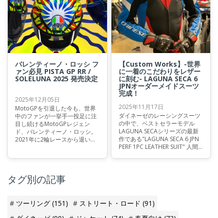
使えるデザインと快適性を備え
た、プロテクション性能と操作
たモデルです。
性を高次元で両立したモデルと
なっております。
バレンティーノ・ロッシ フ
【Custom Works】-世界
ァン必見 PISTA GP RR /
に一着のこだわりをレザー
SOLELUNA 2025 発売決定
に刻む- LAGUNA SECA 6
JPNオーダーメイドスーツ
完成！
2025年12月05日
2025年11月17日
MotoGPを引退した今も、世界
ダイネーゼのレーシングスーツ
中のファンが一挙手一投足に注
の中で、ベストセラーモデル
目し続けるMotoGPレジェン
LAGUNA SECAシリーズの最新
ド、バレンティーノ・ロッシ。
作である"LAGUNA SECA 6 JPN
2021年に2輪レースから退いた
PERF 1PC LEATHER SUIT" 人間
後は4輪レースに舞台を移し、
工学に基づく設計により、ライ
変わらぬレースへの情熱を燃や
ディングポジションに対する詳
し続けています。そして、現役
細な研究が行われた究極のレー
時代と同様に今なおシーズンご
タグ別の記事
シングスーツです。
とに使用ヘルメットのグラフィ
ックをアップデートし続けてい
ます。 そんなバレンティーノが
2025シーズンに実際に使用した
ツーリング
(151)
ストリート・ロード
(91)
「SOLELUNA」グラフィック
が、『PISTA GP RR』から世界