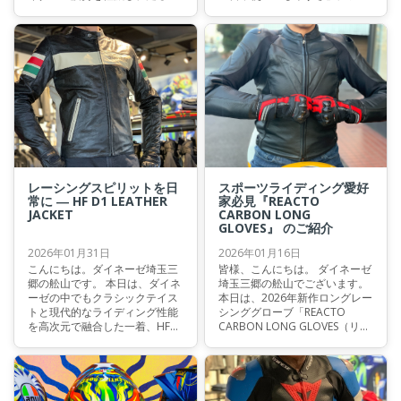
びを最大限に引き出します。 こ
ーカスしたITINERE LEATHER
のK6 Sに、MotoGPで躍進を続
JACKET WMNです。 「レザージ
けるマルコ・ベッツェッキ選手
ャケットは格好いいけど、ちょ
の最新レプリカグラフィッ
っと構えちゃう」そんな方にこ
ク”BEZZECCHI 2024がついに登
そ、ぜひ知っていただきたいモ
場いたしました。
デルです。
レーシングスピリットを日
スポーツライディング愛好
常に ― HF D1 LEATHER
家必見『REACTO
JACKET
CARBON LONG
GLOVES』 のご紹介
2026年01月31日
2026年01月16日
こんにちは。ダイネーゼ埼玉三
皆様、こんにちは。 ダイネーゼ
郷の舩山です。 本日は、ダイネ
埼玉三郷の舩山でございます。
ーゼの中でもクラシックテイス
本日は、2026年新作ロングレー
トと現代的なライディング性能
シンググローブ「REACTO
を高次元で融合した一着、HF
CARBON LONG GLOVES（リア
D1 LEATHER JACKET（HF D1 レ
クト カーボン ロング グロー
ザージャケット）をご紹介いた
ブ）」のご紹介です。 スポーツ
します。 レーシング由来の安全
ライディングからサーキット走
思想をベースにしながらも、街
行まで、“本気で走りを楽しみた
乗りからツーリングまで幅広く
い”ライダーのために開発され