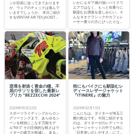
いかにもギア感の強いバイクウ
ンが目前に迫ってきております
エアではなく、もっと街乗りに
が、ウェアのチェックは進んで
馴染むお洒落を楽しみたい。そ
いますでしょうか。 本日ご紹介
んなネオクラシックやカフェレ
するVENTAR AIR TEX JACKET
ーサー乗りの方にぴったりなの
は、圧倒的な通気性と、洗練さ
が、今回ご紹介する"VINTEDGE
れたアグレッシブなシルエット
AIR TEX JACKET"です。 クラシ
を高い次元で融合させた一着。
カルで美しい佇まいはもちろ
真夏の厳しい暑さをスマートに
ん、優れた通気性と安全性も兼
いなしつつ、走りのパフォーマ
ね備えたこの夏の主役級ジャケ
ンスも追求し続けたい。そんな
ットの魅力を余すことなくお届
欲張りな大人ライダーにこそ袖
けします。
を通してほしい、最新のメッシ
ュジャケットをご紹介いたしま
す。
逆境を射抜く黄金の瞳。不
街にもバイクにも馴染むレ
屈のサソリを宿した最新レ
ディースレザージャケット
プリカ "BEZZECCHI 2024"
『ITINERE』の魅力
2026年05月22日
2026年02月13日
スポーツライディングからロン
こんにちは。ダイネーゼ埼玉三
グツーリングまで、あらゆるシ
郷の舩山です。今回ご紹介する
ーンを軽快にこなす万能モデ
のは、ダイネーゼのレディース
ル”K6 S" その圧倒的な軽さはラ
レザージャケットの中でも特に
イダーの疲労を軽減し、走る喜
「日常使いのしやすさ」にフォ