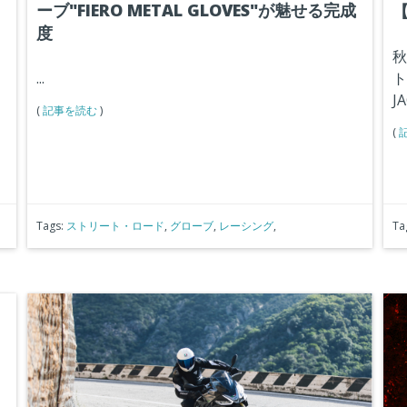
ーブ"FIERO METAL GLOVES"が魅せる完成
【
度
秋
ト
...
ら
J
(
記事を読む
)
(
Tags:
ストリート・ロード
,
グローブ
,
レーシング
,
Ta